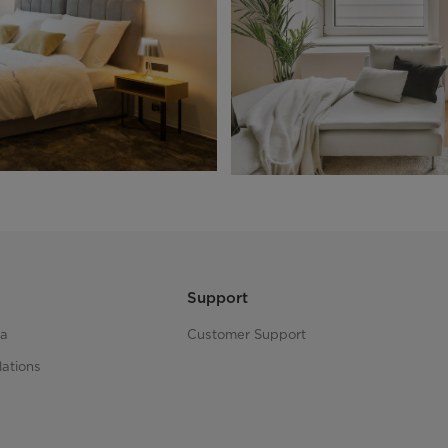
Support
ea
Customer Support
lations