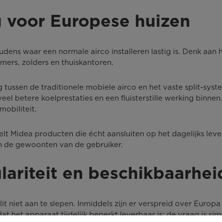
g voor Europese huizen
oudens waar een normale airco installeren lastig is. Denk 
mers, zolders en thuiskantoren.
g tussen de traditionele mobiele airco en het vaste split-sy
el betere koelprestaties en een fluisterstille werking binne
mobiliteit.
kelt Midea producten die écht aansluiten op het dagelijks lev
en de gewoonten van de gebruiker.
lariteit en beschikbaarhei
it niet aan te slepen. Inmiddels zijn er verspreid over Euro
 het apparaat tijdelijk beperkt leverbaar is; de vraag is s