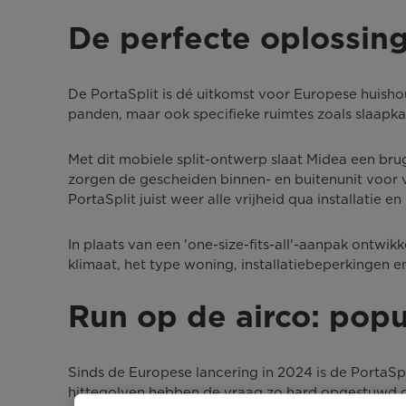
De perfecte oplossin
De PortaSplit is dé uitkomst voor Europese huish
panden, maar ook specifieke ruimtes zoals slaapka
Met dit mobiele split-ontwerp slaat Midea een bru
zorgen de gescheiden binnen- en buitenunit voor ve
PortaSplit juist weer alle vrijheid qua installatie en 
In plaats van een 'one-size-fits-all'-aanpak ontwik
klimaat, het type woning, installatiebeperkingen 
Run op de airco: popu
Sinds de Europese lancering in 2024 is de PortaSpl
hittegolven hebben de vraag zo hard opgestuwd dat