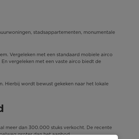
aan huurwoningen, stadsappartementen, monumentale
steem. Vergeleken met een standaard mobiele airco
n. En vergeleken met een vaste airco biedt de
en. Hierbij wordt bewust gekeken naar het lokale
d
pa al meer dan 300.000 stuks verkocht. De recente
impelweg groter dan het aanbod.