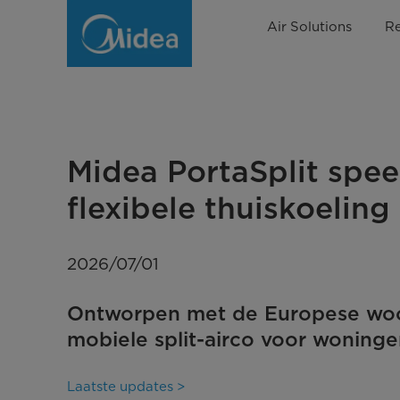
Midea
Air Solutions
Re
Netherlands
|
PortaSplit
-
Midea PortaSplit spee
Grote
flexibele thuiskoeling
Europese
vraag
2026/07/01
|
Ontworpen met de Europese woons
News
mobiele split-airco voor woningen 
Laatste updates >