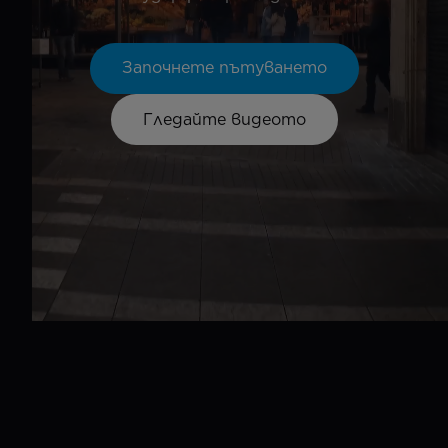
Започнете пътуването
Гледайте видеото