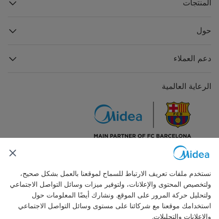
المنتجات
الحد الأقصى لاستهلاك الإدخال
2950 واط
الحد الأقصى للتيار
حول
الحد الأقصى للتيار
15.5 A
دعم العملاء
الضاغط
الرعاية العالمية
الطراز
KSF190V1VETB
النوع
دوار
العلامة التجارية
ضواغط GMCC
السعة
5835/5875 واط
تواصل معنا
نستخدم ملفات تعريف الارتباط للسماح لموقعنا بالعمل بشكل صحيح،
الإدخال
1370/1470 واط
ولتخصيص المحتوى والإعلانات، ولتوفير ميزات وسائل التواصل الاجتماعي
ولتحليل حركة المرور على الموقع. ونشارك أيضًا المعلومات حول
التيار المقدر (RLA)
6.40/6.30 A
استخدامك موقعنا مع شركائنا على مستوى وسائل التواصل الاجتماعي
والإعلانات والتحليلات.