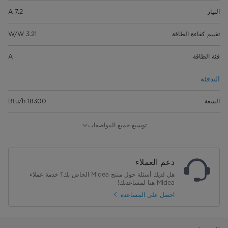
التيار
7.2 A
تقييم كفاءة الطاقة
3.21 W/W
فئة الطاقة
A
التدفئة
السعة
18300 Btu/h
الإدخال
1570 واط
توسيع جميع المواصفات
التيار
7 A
دعم العملاء
معامل الأداء
3.41 W/W
هل لديك أسئلة حول منتج Midea الخاص بك؟ خدمة عملاء
Midea هنا لمساعدتك!
فئة الطاقة
B
احصل على المساعدة
الحد الأقصى لاستهلاك الإدخال