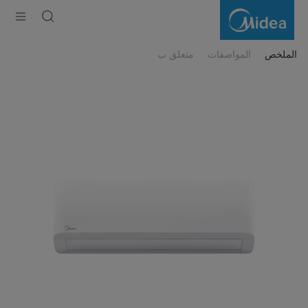
Infini
On-
Off
Split
Aircon
الملخص
المواصفات
متعلق ب