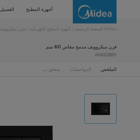
20L
أجهزة المطبخ
الغسيل
Built-
In
Midea الصفحة الرئيسية
أجهزة المطبخ الكهربائية
فرن ميكروويف
Microwave
فرن ميكروويف مدمج مقاس 60 سم
Oven
AG820B8Y
AG820B8Y
الملخص
المواصفات
متعلق ب