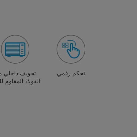
تحكم رقمي
تجويف داخلي م
الفولاذ المقاوم ل