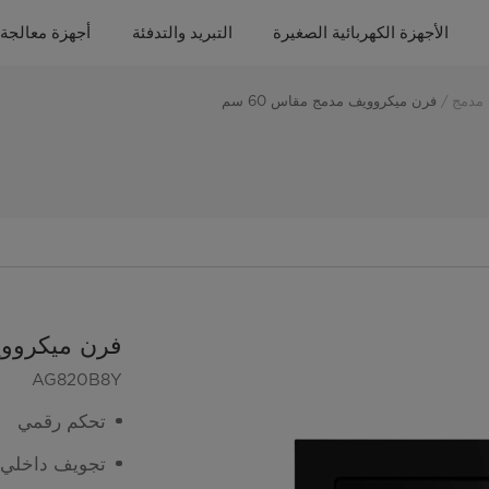
الأجهزة الكهربائية الصغيرة
التبريد والتدفئة
أجهزة معالجة 
 مدمج
فرن ميكروويف مدمج مقاس 60 سم
فرن ميكروويف
AG820B8Y
تحكم رقمي
تجويف داخلي م