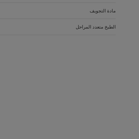
مادة التجويف
الطبخ متعدد المراحل
القائمة التلقائية
ابدأ بإضافة 30 ثانية
إشارة نهاية الطبخ