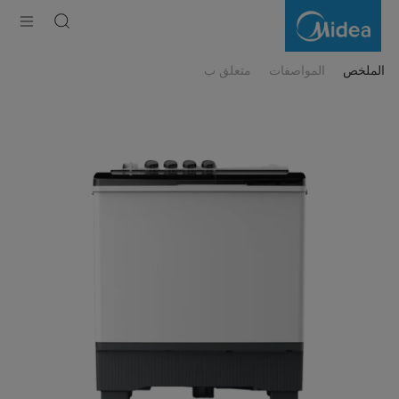
MT100
Twin
Tub
Washer
الملخص
المواصفات
متعلق ب