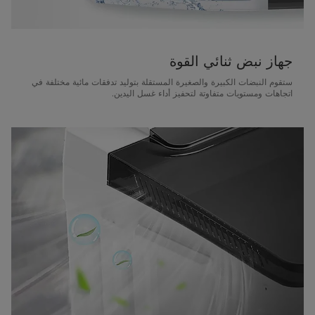
جهاز نبض ثنائي القوة
ستقوم النبضات الكبيرة والصغيرة المستقلة بتوليد تدفقات مائية مختلفة في
اتجاهات ومستويات متفاوتة لتحفيز أداء غسل اليدين.