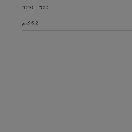
-10℃ | -40℃
6.2 كجم