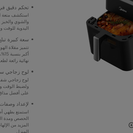
تحكم دقيق في 
والشوي والخبز 
اليدوية للوقت ود
سعة كبيرة تبلغ 7 لت
تتميز مقلاة اله
أكبر
نهائية رائعة لطع
لوح زجاجي سه
لوح زجاجي شفاف
ولضبط الوقت ودر
على أفضل مذاق 
لإعداد وصفات 
استمتع بطهي أطب
الحصص ومدة الط
المزيد من الإله
المنزل