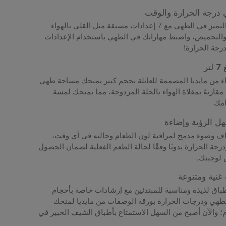
درجة الحرارة والوقت
استكشف متعة التميز في الطهي مع 7 إعدادات مسبقة مثل القلي بالهواء
والتحميص، واضبط مهاراتك في الطهي باستخدام الإعدادات
رجة الحرارة!
ر
واء من مايديا ​​المصممة للعائلة بحجم كبير يمنحك مساحة طهي
 بنسبة 15%، مقارنةً بمقلاة الهواء بالحلة المزدوجة، مما يمنحك لمسة
امك
ل الرؤية وإضاءة
 وضوء مدمج لمراقبة لون الطعام وحالته في أي وقت،
جة الحرارة يدويًا وفقًا لحالة الطعم الفعلية لضمان الحصول
لوجبتك.
غنية ومتنوعة
اق لذيذة ومناسبة للمبتدئين مع إرشادات خاصة بأحجام
هي ودرجات الحرارة بورقة الوصفات من مايديا ​​لمنحك
ام؛ والآن أصبح من السهل الاستمتاع بأطباق الشيف الخبير في