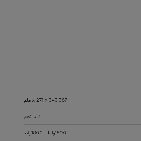
387 x 271 x 343 ملم
5.2 كجم
1500واط - 1800واط