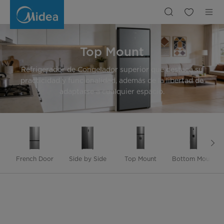
Top
Mount
Top Mount
Refrigerador de Congelador superior que destaca su
practicidad y funcionalidad, además de la libertad de
adaptarse a cualquier espacio.
French Door
Side by Side
Top Mount
Bottom Mount