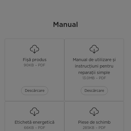
Zgomot (dB(A)) / Nivel de
38dB/C
zgomot
Manual
Dimensiuni produs (mm) (L x A x Î)
545*495*850
Dimensiuni ambalaj (mm) (L x A x
578*520*888
Î)
Fișă produs
Manual de utilizare și
90KB – PDF
instrucțiuni pentru
reparații simple
13.0MB – PDF
Descărcare
Descărcare
Etichetă energetică
Piese de schimb
66KB – PDF
285KB – PDF