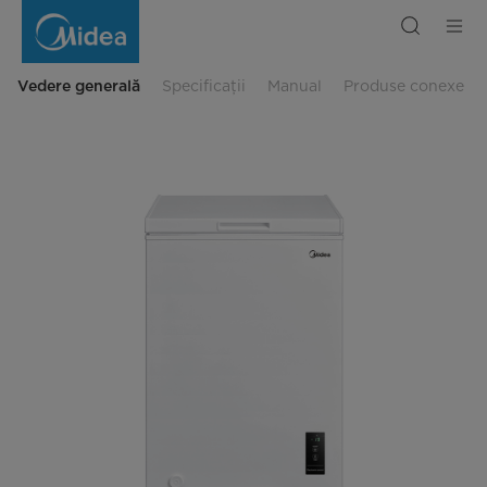
Congelator
orizontal
99L
-
Alb
Vedere generală
Specificații
Manual
Produse conexe