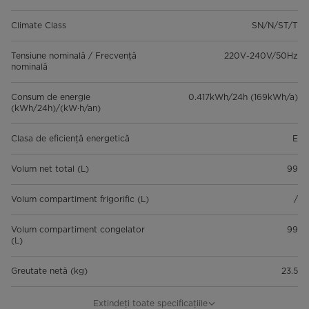
Climate Class
SN/N/ST/T
Tensiune nominală / Frecvență
220V-240V/50Hz
nominală
Consum de energie
0.417kWh/24h (169kWh/a)
(kWh/24h)/(kW·h/an)
Clasa de eficiență energetică
E
Volum net total (L)
99
Volum compartiment frigorific (L)
/
Volum compartiment congelator
99
(L)
Greutate netă (kg)
23.5
Gross Weight (Kg)
26
Extindeți toate specificațiile