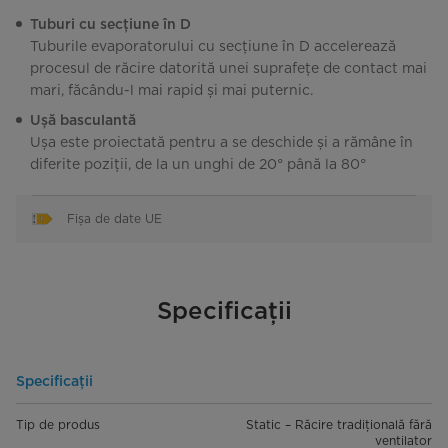
Tuburi cu secțiune în D
Tuburile evaporatorului cu secțiune în D accelerează
procesul de răcire datorită unei suprafețe de contact mai
mari, făcându-l mai rapid și mai puternic.
Ușă basculantă
Ușa este proiectată pentru a se deschide și a rămâne în
diferite poziții, de la un unghi de 20° până la 80°
Fișa de date UE
Specificații
Specificații
Tip de produs
Static – Răcire tradițională fără
ventilator