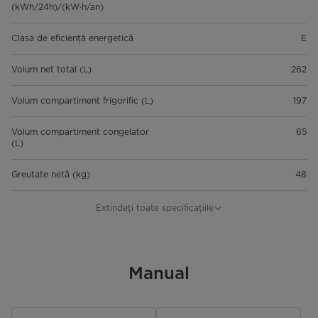
(kWh/24h)/(kW·h/an)
Clasa de eficiență energetică
E
Volum net total (L)
262
Volum compartiment frigorific (L)
197
Volum compartiment congelator
65
(L)
Greutate netă (kg)
48
Gross Weight (kg)
53.5
Extindeți toate specificațiile
Zgomot (dB(A)) / Nivel de
39dB/C
zgomot
Manual
Dimensiuni produs (mm) (L x A x Î)
547x568x1773
Dimensiuni ambalaj (mm) (L x A x
580x600x1795