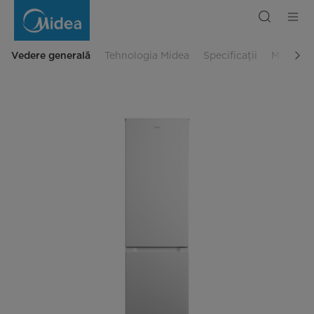
Frigider
cu
două
uși,
262L
Vedere generală
Tehnologia Midea
Specificații
Manual