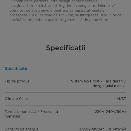
O combinație perfectă între design contemporan și
funcționalitate zilnică, acest frigider cu congelator inferior vă
oferă tot ce aveți nevoie pentru a vă păstra alimentele
proaspete. Cu o înălțime de 177,3 cm, se integrează ușor în orice
bucătărie, oferind o capacitate generoasă de depozitare.
Specificații
Specificații
Tip de produs
Sistem No Frost – Fără deranjul
dezghețului manual
Climate Class
N/ST
Tensiune nominală / Frecvență
220V-240V/50Hz
nominală
Consum de energie
0.559kWh/24h，204kWh/a