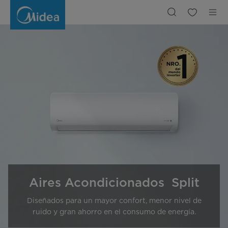
Acondicionadores
de
Aire
Split
|
Midea
-
Simply
ideal
Aires Acondicionados Split
Diseñados para un mayor confort, menor nivel de
ruido y gran ahorro en el consumo de energía.