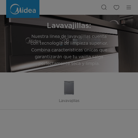
Lavavajillas,Lavavajillas
Lavavajillas:
Nuestra línea de lavavajillas cuenta
con tecnología de limpieza superior.
Combina características únicas que
garantizarán que tu vajilla salga
perfectamente seca y limpia.
Lavavajillas