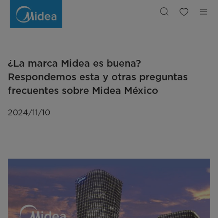
¿La
marca
Midea
es
buena?
Respondemos
esta
y
otras
preguntas
¿La marca Midea es buena?
frecuentes
sobre
Midea
Respondemos esta y otras preguntas
México
frecuentes sobre Midea México
2024/11/10