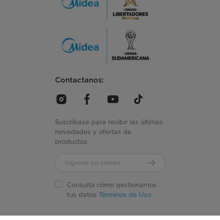
Contactanos:
Suscríbase para recibir las últimas
novedades y ofertas de
productos.
Consulta cómo gestionamos
tus datos
Términos de Uso