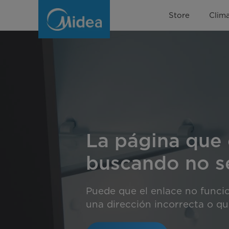
Error
Store
Clima
page
La página que 
buscando no s
Puede que el enlace no funci
una dirección incorrecta o que