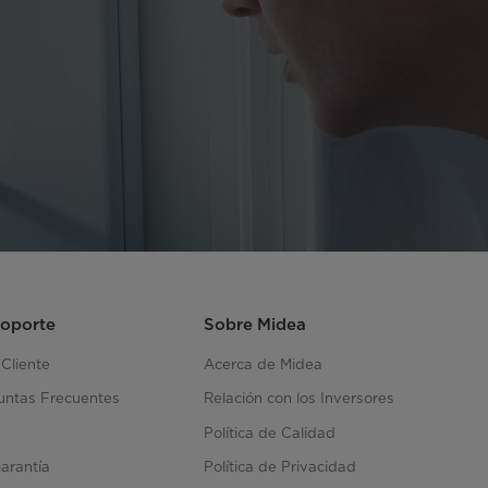
Soporte
Sobre Midea
 Cliente
Acerca de Midea
untas Frecuentes
Relación con los Inversores
Política de Calidad
Garantía
Política de Privacidad