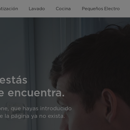
tización
Lavado
Cocina
Pequeños Electro
estás
e encuentra.
one, que hayas introducido
 la página ya no exista.