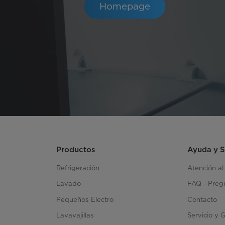
Homepage
Productos
Ayuda y 
Refrigeración
Atención al
Lavado
FAQ - Preg
Pequeños Electro
Contacto
Lavavajillas
Servicio y 