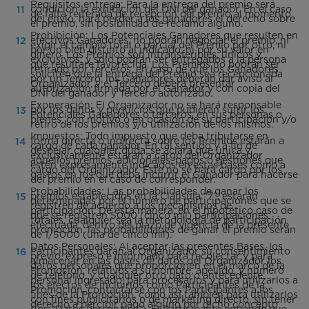
Requisitos entrega: Para la entrega del premio será
condición la exhibición del DNI del ganador. En el caso
de falta reiterada de recepción del premio al momento
del envío, hará perder a los ganadores el derecho sobre
el premio, sin posibilidad de reclamo alguno.
Prohibición: Los Potenciales Ganadores que resulten en
efectivos Ganadores, no podrán negociar el premio, ni
exigir el cambio total o parcial del Premio por otro, ni
por un bien distinto al indicado, ni por su valor en
dinero. Los Premios son intransferibles, únicos y
exclusivos; y sólo podrán ser entregados a la persona
que resultare favorecida. Los Premios no podrán ser
retirado por terceros, en caso de que los Ganadores
soliciten que la entrega del Premio sea recepcionada
por un Tercero, los Ganadores deberán dar aviso al
Organizador, y el Tercero deberá presentar
autorización firmada por el Ganador y con copia del
DNI del ganador y Tercero autorizado.
Exoneración: El Organizador no se hará responsable
por los daños y perjuicios que pudieran sufrir los
Potenciales Ganadores o terceros, en sus personas o
bienes, con motivo o en ocasión de su participación y/o
retiro de los premios y/o utilización de los mismos.
Impuestos: Todo impuesto que deba tributarse en
forma directa o indirecta sobre los Premios estarán a
cargo de cada ganador. En tal sentido y a fin de
despejar cualquier duda, se aclara que única y
exclusivamente estarán a cargo del Organizador
aquellos premios, adicionales, pagos o gestiones que
estén expresamente indicados en estas bases como a
cargo del Organizador. Éste no se hará cargo por los
gastos en los que deba incurrir el Ganador para hacerse
del premio en el caso de corresponder.
Probabilidades: Las probabilidades de ganar los
premios establecidos en la Cláusula “7”, estarán
determinadas por el número de participaciones que se
registren de acuerdo a los mecanismos de
participación. De esta manera, en el hipotético caso de
que se registren 5000 (cinco mil) participaciones
totales, cualquier sea la metodología de participación
efectuada, dentro del plazo de vigencia de la presente
promoción, las probabilidades de ganar el premio serán
de 1/5000 (una de cinco mil).
Datos Personales: Al aceptar las presentes Bases, los
Participantes darán al Organizador su consentimiento
previo, expreso e informado para recolectar y para
almacenar en las bases de datos del Organizador los
datos personales que proporcionen en el marco de la
Promoción, relativos a su nombre, apellido, y número
de teléfono, y cualquier otro dato o antecedente
personal ingresado, para procesarlos y para utilizarlos a
los efectos de incluirlos como Participantes de la
Promoción, contactarse con los Participantes a los
fines de la Promoción, como así también para utilizarlos
con fines publicitarios o de marketing directo, sin tener
derecho a percibir pago alguno por dicho concepto
(los “Datos Personales”). El Participante entiende que,