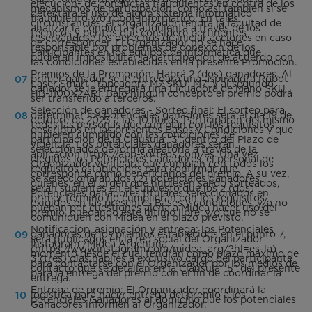
ejecución- de conductas fraudulentas en contra de los
mecanismos de participación; como así también si se
detectara el uso de algún sistema informático
fraudulento y/o robot informático. En tales
circunstancias, el Organizador tendrá la facultad de
analizar la conducta fraudulenta a través de los
técnicos y peritos que considere pertinentes
reservándose los derechos de iniciar acciones en caso
de corresponder. El Organizador no se hace
responsable por problemas de conexión de los
Participantes en los equipos de informática que
pudieran imposibilitar la participación de acuerdo con
las condiciones establecidas en la presente Promoción.
Premios de la Promoción: Habrá 2 (dos) ganadores. Al
primer ganador se le entregará una aspiradora Robot
Laser Smart Trapeadora M7 SKU: M7; y al segundo
ganador se le entregará una Licuadora de Mano SKU
HB-1100X2AR1. Bajo ningún concepto el premio podrá
ser transferido a terceros.
Selección de ganadores - Sorteo final: El sorteo para
determinar los potenciales ganadores será el día 19 de
octubre de 2023 a las 10 horas. Participarán del mismo
todas las personas que cumplan con los requisitos
descriptos en las presentes Bases y Condiciones y que
hubieren cumplido con las condiciones de
participación de la Cláusula “3” dentro del Plazo de
vigencia. Los potenciales ganadores serán
seleccionados de forma aleatoria a través de la
aplicación https://app-sorteos.com/es. Una vez
elegidos los Potenciales Ganadores, el personal de
Organizador verificará que cumplan con todos los
requisitos establecidos para confirmar que
corresponda como beneficiarios del premio. A su vez,
se seleccionarán dos (2) potenciales ganadores,
quienes, en el orden que hubiesen salido sorteados,
serán suplentes en el supuesto que los 2 (dos)
Potenciales ganadores titulares seleccionados en
primer término no cumplieran con los requisitos
exigidos en las presentes Bases y condiciones, y/o no
puedan por cuestiones ajena a Midea hacer uso del
premio, quedando este último libre, y/o que no se
comuniquen con Midea en el plazo previsto.
Notificación, asignación y entrega: los Potenciales
ganadores de los premios establecidos en el punto 7,
será publicados en la red social del Organizador
Instagram /Midea Argentina
(https://www.instagram.com/midea_arg/?hl=es-la)
momento desde el cual tendrán como plazo máximo de
3 (tres) días hábiles a exclusivo cargo del participante
para contactarse con el Organizador por los medios de
contacto que se detallan en la Cláusula “5” del presente
para la entrega del premio con el fin de coordinar la
entrega.
Entrega de premio: El Organizador coordinará la
logística para hacer entrega del premio a los
potenciales Ganadores al domicilio que los potenciales
Ganadores informen al Organizador.