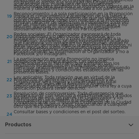
no previstas ajenas a la voluntad del Organizador,
aclarándose que, cualquiera de las situaciones
mencionadas será ajustada a la legislación vigente en la
materia y debidamente comunicada a los participantes.
Reconocimiento: La sola participación en la Promoción
implica el conocimiento y aceptación de sus bases y
condiciones, el reconocimiento de que las decisiones
que el Organizador tome con relación a la Promoción
tendrán carácter de definitivas e inapelables toda vez
que las mismas sean debidamente comunicadas y no
resulten abusivas ni infundadas, y no perjudiquen
dolosamente el derecho de los Participantes.
Redes sociales: El Organizador exonerará de toda
responsabilidad y/o patrocinio a Facebook y/o
Instagram con respecto a todo lo relacionado a la
Promoción. Asimismo, se deja expresamente aclarado
que Facebook y/o Instagram no patrocinan, avalan ni
administran de modo alguno la presente Promoción, ni
están asociados a ella, circunstancia que es aceptada
por los Participantes. Asimismo, los Participantes
proporcionarán su información al Organizador y no a
Facebook y/o Instagram.
La participación en esta Promoción no implica
obligación de compra alguna: Las personas
domiciliadas en el Territorio que cumplan con los
requisitos establecidos en estas Bases, podrán
participar gratuitamente en la Promoción cumpliendo
con losrequisitos y condiciones establecidos en las
presentes Bases.
Ley aplicable: Toda relación que en virtud de la
Promoción se genere entre el Participante y el
Organizador será regida y concertada con total
sujeción a las leyes de la República Argentina,
renunciando el Participante a cualquier otra ley a cuya
aplicación pudiera tener derecho.
Resolución de controversias: Toda divergencia que
pudiera surgir con relación a esta Promoción y a todos
los efectos de esta, las partes (el Organizador y los
Participantes) se someten a la jurisdicción y
competencia de los Tribunales Ordinarios de la Ciudad
Autónoma de Buenos Aires, renunciando a cualquier
otro que les pudiera corresponder.
Consultar bases y condiciones en el post del sorteo.
Productos