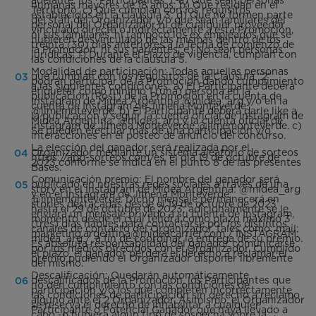
humanas mayores de 18 años; b) Que residan en el
Territorio; c) Que cumplan con los requisitos
establecidos en la cláusula 3; d) Que no formen parte
del staff del Organizador y/o que sean familiares del
personal del Organizador ni de cualquier proveedor
vinculado directa o indirectamente a esta Promoción,
ni sus familiares, ni tampoco los ex empleados que se
hubieren desvinculado de las mismas dentro de los
treinta (30) días anteriores a la fecha de comienzo de
la Promoción, ni sus parientes; e) No sean personas
jurídicas; f) Durante el Plazo de vigencia, cumplan con
las condiciones de la cláusula 5.
Modalidad de participación: Todas aquellas personas
que cumplan con los requisitos de la Cláusula “2”
podrán participar de la Promoción dando cumplimiento
a las siguientes condiciones: a) El Participante deberá
etiquetar como mínimo 1 (una) persona en la
publicación (Post) de la Promoción en la cuenta de
Instagram de Midea Argentina @midea_arg y/o en la
cuenta de Instagram de Jimena Monteverde
@jimemoteverde. b) El Participante deberá darle like a
la publicación y seguir la cuenta oficial de Instagram de
Midea Argentina: @midea_arg y la cuenta oficial de
Instagram de Jimena Monteverde @jimemonteverde. c)
Se pueden efectuar más de una participación y/o
interacciones en el posteo de anuncio del concurso.
La elección del ganador será realizada por el
Organizador mediante un sistema aleatorio de sorteos
https://app-sorteos.com/es, el día 19 de octubre de
2023 conforme se indica en el punto 8 de las presentes
Bases.
Comunicación premio: El nombre del ganador será
publicado en nuestras redes sociales a través de una
story en el Instagram de Midea Argentina: @midea_arg
y en el Instagram de Jimena Monteverde:
@jimemonteverde. Dicho mensaje permanecerá en
stories destacadas desde el 19 de octubre de 2023
hasta el 29 de octubre de 2023; adicionalmente se le
enviará un mensaje privado a su cuenta de Instagram,
momento desde el cual tendrá como plazo máximo 3
(tres) días hábiles para contactarse por los distintos
canales de contacto del Organizador, tales como: mail:
marketing.argentina@mideacarrier.com / INSTAGRAM:
midea_arg /, a fin de coordinar la entrega de su premio.
Es absoluta responsabilidad del ganador comunicarse
por los medios ofrecidos con el Organizador. Cumplido
el plazo, el ganador perderá el derecho a reclamar el
premio pudiendo el Organizador disponer libremente
del mismo.
Descalificación: Quedarán automáticamente
descalificados de la Promoción, los Participantes que
no den cumplimiento con las condiciones de
participación y/o los que completen incorrectamente
las condiciones de participación sin derecho a reclamo
alguno ante el 2 Organizador. Asimismo, el Organizador
se reserva el derecho de inhabilitar a cualquier
Participante o Potencial Ganador que haya llevado a
cabo -o hubiera algún tipo de sospecha sobre la