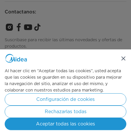
Contactanos:
Suscríbase para recibir las últimas novedades y ofertas de
productos.
Al hacer clic en “Aceptar todas las cookies”, usted acepta
Consulta cómo gestionamos tus datos
Términos de Uso
que las cookies se guarden en su dispositivo para mejorar
la navegación del sitio, analizar el uso del mismo, y
colaborar con nuestros estudios para marketing.
Simply ideal
Configuración de cookies
Copyright © 2025 Midea, todos los Derechos reservados.
Rechazarlas todas
Términos de Uso
Políticas de Privacidad
Cookie Preferences
Aceptar todas las cookies
Argentina