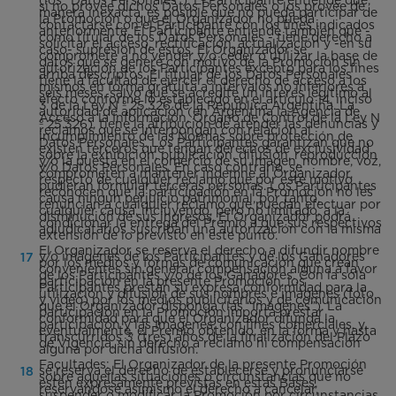
si no provee dichos Datos Personales o los provee de
manera inexacta, es posible que no pueda participar de
la Promoción o que el Organizador no pueda
contactarse con el Participante con los fines indicados
anteriormente. El Participante entiende también que -
como titular de los Datos Personales - tiene derecho a
solicitar el acceso, rectificación, actualización y -en su
caso- supresión de estos. El Organizador se
compromete a no vender y/o ceder o utilizar la base de
datos que se genere con motivo de la Promoción sin
autorización de los Participantes excepto para los fines
arriba descriptos. El titular de los Datos Personales
tiene la facultad de ejercer el derecho de acceso a los
mismos en forma gratuita a intervalos no inferiores a
seis meses, salvo que se acredite un interés legítimo al
efecto conforme lo establecido en el artículo 14, inciso
3 de la Ley N º 25.326 de la República Argentina. La
autoridad de aplicación (en Argentina la Agencia de
Acceso a la Información, Órgano de Control de la Ley N
º 25.326), tiene la atribución de atender las denuncias y
reclamos que se interpongan con relación al
incumplimiento de las Normas sobre protección de
Datos Personales. Los Participantes garantizan que no
existen terceros que tengan derechos de exclusividad
sobre la exhibición, publicación, difusión, reproducción
y/o la puesta en el comercio de su imagen, nombre, voz,
y/o Datos Personales. En caso contrario, se
comprometen a mantener indemne al Organizador,
respecto de cualquier reclamo que por este motivo
pudieran formular terceras personas. Los Participantes
reconocen que la participación en la Promoción no les
causa ningún perjuicio patrimonial, por tanto,
renuncian a cualquier reclamo que puedan efectuar por
cualquier causa, incluyendo, pero no limitado, a la
disminución de sus ingresos. El Organizador podrá
condicionar la entrega del Premio a que sus respectivos
adjudicatarios suscriban una autorización con la misma
extensión de lo previsto en este punto.
El Organizador se reserva el derecho a difundir nombre
y/o imágenes de los Participantes y de los Ganadores
por los medios y formas de comunicación que crean
convenientes sin generar compensación alguna a favor
de los Participantes y/o de los Ganadores. Con la sola
participación en la presente Promoción, los
Participantes prestan su expresa conformidad para la
utilización y difusión de sus nombres e imágenes (foto
y video) por los medios publicitarios y de comunicación
que el Organizador disponga (las “Imágenes”). La
participación en la Promoción importa prestar
conformidad para que el Organizador difunda la
participación y las Imágenes, con fines comerciales, y,
eventualmente, el Premio obtenido, en la forma y hasta
transcurridos 3 (tres) años de la finalización del Plazo
de Vigencia, sin derecho a reclamo ni compensación
alguna por dicha difusión.
Facultades: El Organizador de la presente Promoción
se reserva el derecho de establecerse y pronunciarse
sobre aquellas situaciones o circunstancias que no
estén expresamente previstas en estas Bases,
reservándose asimismo el derecho a cancelar,
suspender o modificar la Promoción por circunstancias