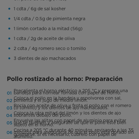
1 cdta / 6g de sal kosher
1/4 cdta / 0.5g de pimienta negra
1 limón cortado a la mitad (56g)
1 cdta / 2g de aceite de oliva
2 cdta / 4g romero seco o tomillo
3 dientes de ajo machacados
Pollo rostizado al horno: Preparación
Precalienta el horno eléctrico a 205 °C y prepara una
bandeja para hornear forrada con papel de horno.
Coloca el pollo en la bandeja y espolvorea con sal,
pimienta y el jugo de medio limón.
Rocía con aceite de oliva y frota el pollo con el romero
(o tomillo) y los dientes de ajo machacados.
Coloca la otra mitad del limón y los dientes de ajo
sobrantes debajo del pollo.
Envuelve las alitas con papel de aluminio para evitar
que se quemen y asegúrate de que el pollo esté bien
sujeto en el horno.
Cocina a 205 °C durante 40 minutos, revisando a los 35
minutos para asegurarte de que el pollo esté dorado sin
quemarse. Si es necesario, cúbrelo con papel de
aluminio.