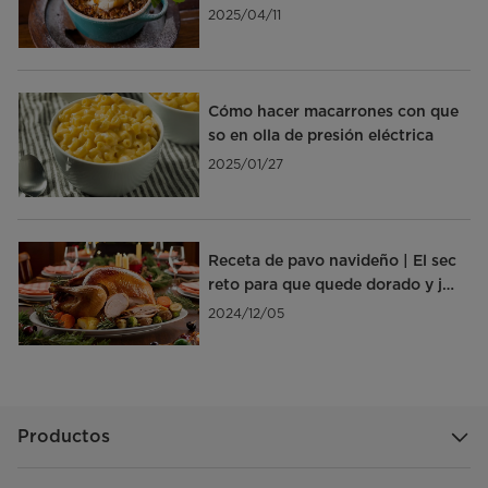
o ¡en 5 minutos!
2025/04/11
Cómo hacer macarrones con que
so en olla de presión eléctrica
2025/01/27
Receta de pavo navideño | El sec
reto para que quede dorado y ju
goso
2024/12/05
Productos