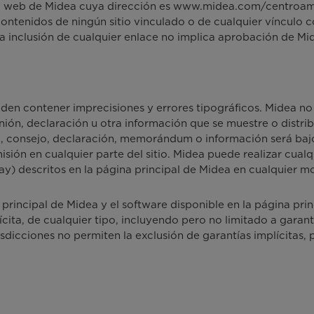
sitio web de Midea cuya dirección es www.midea.com/centroame
ntenidos de ningún sitio vinculado o de cualquier vínculo co
a inclusión de cualquier enlace no implica aprobación de Mide
den contener imprecisiones y errores tipográficos. Midea no 
inión, declaración u otra información que se muestre o distri
n, consejo, declaración, memorándum o información será bajo 
isión en cualquier parte del sitio. Midea puede realizar cualqu
hay) descritos en la página principal de Midea en cualquier m
 principal de Midea y el software disponible en la página prin
cita, de cualquier tipo, incluyendo pero no limitado a garant
isdicciones no permiten la exclusión de garantías implícitas,