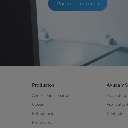
Página de inicio
Productos
Ayuda y 
Aire Acondicionado
Aviso de p
Cocción
Preguntas 
Refrigeración
Contacto
Frigobares