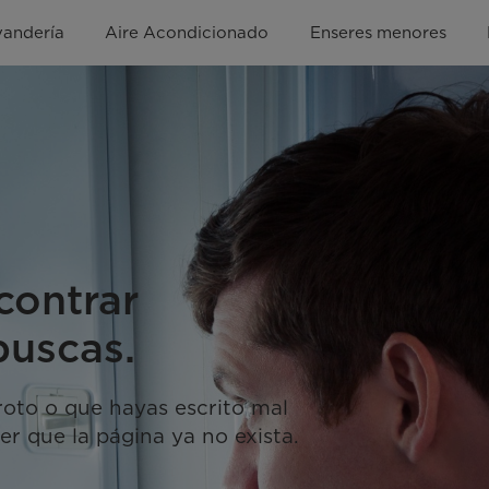
vandería
Aire Acondicionado
Enseres menores
contrar
buscas.
 roto o que hayas escrito mal
er que la página ya no exista.