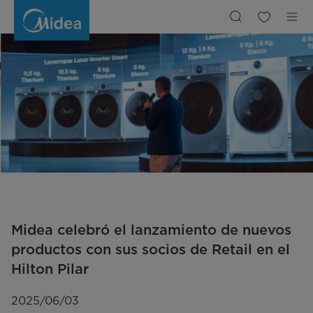
Midea
Celebrated
New
Product
Launch
with
Retail
Partners
from
Argentina
at
Hilton
Pilar
Midea celebró el lanzamiento de nuevos
productos con sus socios de Retail en el
Hilton Pilar
2025/06/03