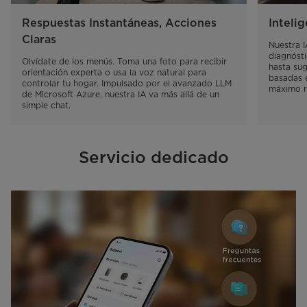
Respuestas Instantáneas, Acciones
Inteli
Claras
Nuestra I
diagnóst
Olvídate de los menús. Toma una foto para recibir 
hasta sug
orientación experta o usa la voz natural para 
basadas 
controlar tu hogar. Impulsado por el avanzado LLM 
máximo re
de Microsoft Azure, nuestra IA va más allá de un 
simple chat.
Servicio dedicado