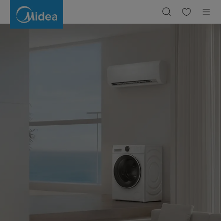
SmartHome
|
Midea