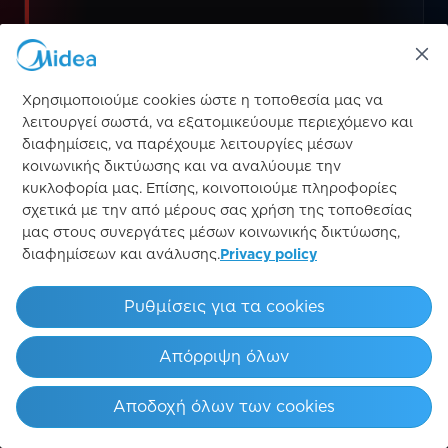
2026/27
Χρησιμοποιούμε cookies ώστε η τοποθεσία μας να
λειτουργεί σωστά, να εξατομικεύουμε περιεχόμενο και
ΣΕΖΌΝ ΈΝΑΡΞΗΣ
διαφημίσεις, να παρέχουμε λειτουργίες μέσων
κοινωνικής δικτύωσης και να αναλύουμε την
κυκλοφορία μας. Επίσης, κοινοποιούμε πληροφορίες
Μανίκι
σχετικά με την από μέρους σας χρήση της τοποθεσίας
μας στους συνεργάτες μέσων κοινωνικής δικτύωσης,
ΘΈΣΗ ΛΟΓΟΤΎΠΟΥ
διαφημίσεων και ανάλυσης.
Privacy policy
Ρυθμίσεις για τα cookies
Απόρριψη όλων
PS
SAGRADA FAMÍLIA
ARC DE 
Αποδοχή όλων των cookies