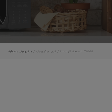
Midea الصفحة الرئيسية
فرن ميكروويف
ميكروويف بشواية