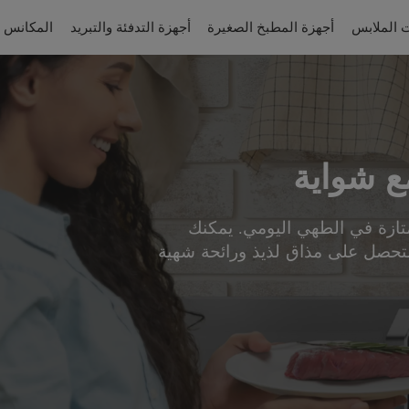
 الملابس
أجهزة المطبخ الصغيرة
أجهزة التدفئة والتبريد
المكانس ا
ع شواية
متازة في الطهي اليومي. يمكنك
تحصل على مذاق لذيذ ورائحة شهية