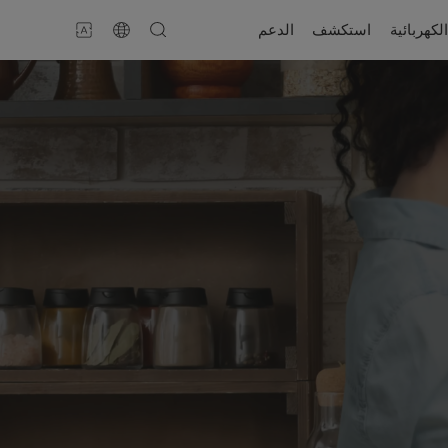
لكهربائية
استكشف
الدعم