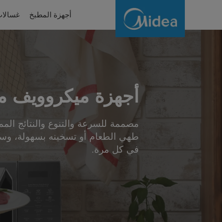
ميكروويف
أجهزة المطبخ
غسالات
بشواية
أجهزة ميكروويف م
مصممة للسرعة والتنوع والنتائج الم
طهي الطعام أو تسخينه بسهولة، وس
في كل مرة.