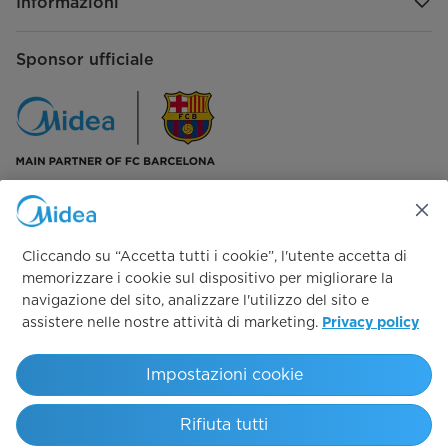
Informazioni
Sponsor ufficiale
Seguici su:
Cliccando su “Accetta tutti i cookie”, l'utente accetta di
memorizzare i cookie sul dispositivo per migliorare la
navigazione del sito, analizzare l'utilizzo del sito e
assistere nelle nostre attività di marketing.
Privacy policy
Simply ideal
Impostazioni cookie
Copyright 2026 Copyright Midea. All rights reserved.
Rifiuta tutti
Codice Etico & Modello 231
T&C Garanzia Convenzionale
T&C 12 anni
Privacy Policy Supporto
Privacy Policy
Cookie policy
Whistleblowing