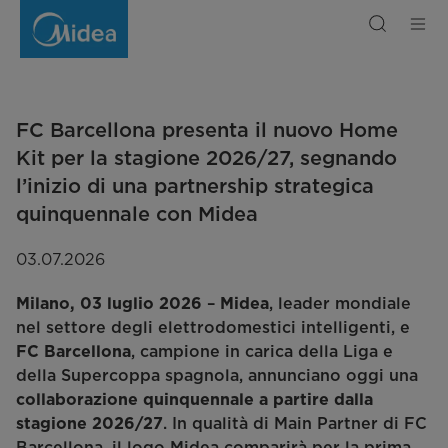
FC
Barcellona
presenta
il
nuovo
Home
Kit
per
la
stagione
FC Barcellona presenta il nuovo Home
2026/27,
segnando
l’inizio
Kit per la stagione 2026/27, segnando
di
una
l’inizio di una partnership strategica
partnership
strategica
quinquennale con Midea
quinquennale
con
Midea
03.07.2026
–
, leader mondiale
Milano, 03 luglio 2026
Midea
nel settore degli elettrodomestici intelligenti, e
, campione in carica della Liga e
FC Barcellona
della Supercoppa spagnola, annunciano oggi una
collaborazione quinquennale a partire dalla
. In qualità di Main Partner di FC
stagione 2026/27
Barcellona, il logo Midea comparirà per la prima