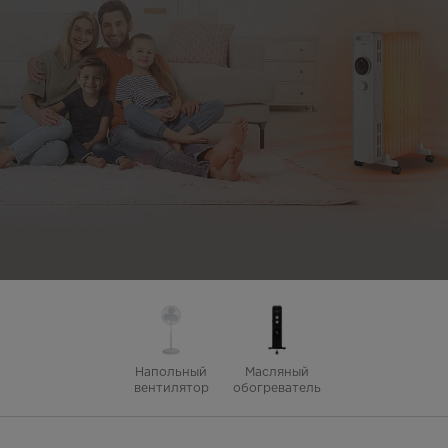
Напольный
Масляный
вентилятор
обогреватель