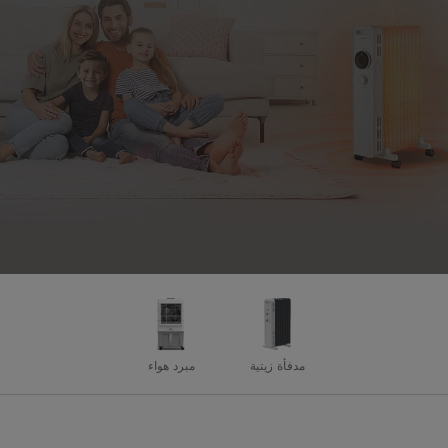
مدفأة زيتية
مبرد هواء