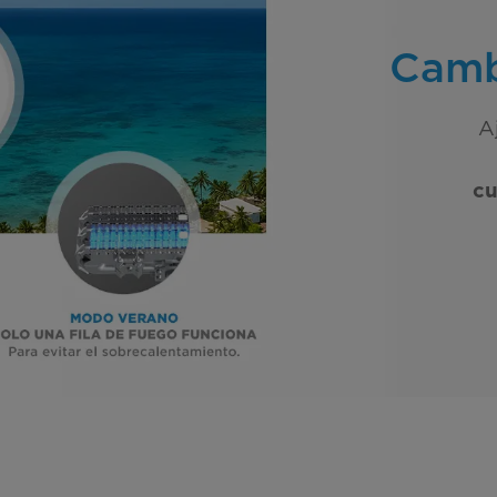
Camb
A
cu