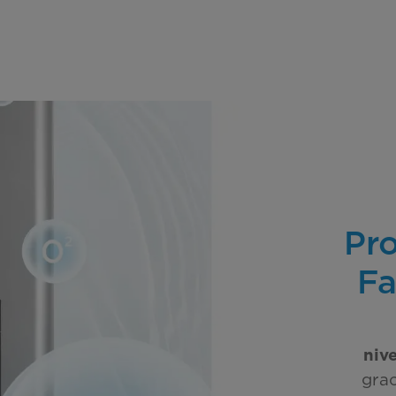
Pr
Fa
niv
grac