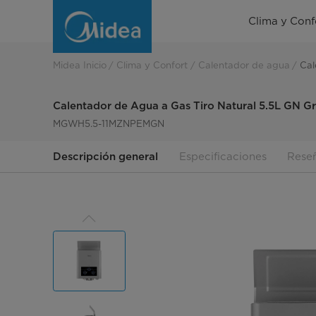
Calentador
Clima y Conf
de
Agua
Midea Inicio
Clima y Confort
Calentador de agua
Cal
a
Calentador de Agua a Gas Tiro Natural 5.5L GN Gr
Gas
MGWH5.5-11MZNPEMGN
Tiro
Descripción general
Especificaciones
Rese
Natural
5.5L
GN
Gris