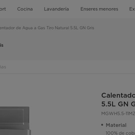
ort
Cocina
Lavandería
Enseres menores
Ex
entador de Agua a Gas Tiro Natural 5.5L GN Gris
is
ñas
Calentado
5.5L GN G
MGWH5.5-11M
Material
100% de cob