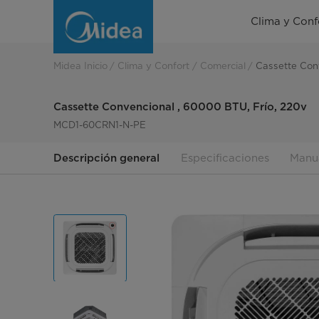
Cassette
Clima y Conf
Convencional
,
Midea Inicio
Clima y Confort
Comercial
Cassette Conv
60000
Cassette Convencional , 60000 BTU, Frío, 220v
BTU,
MCD1-60CRN1-N-PE
Frío,
Descripción general
Especificaciones
Manu
220v