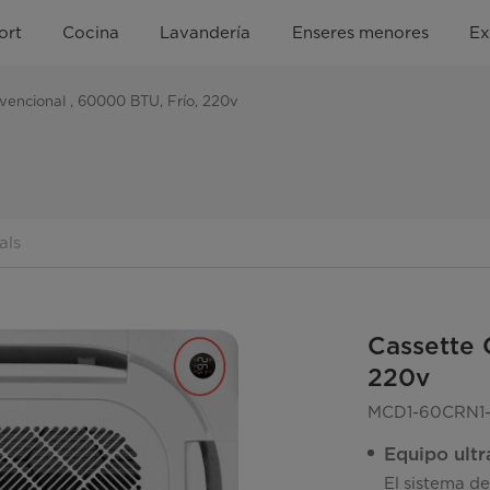
ort
Cocina
Lavandería
Enseres menores
Ex
encional , 60000 BTU, Frío, 220v
als
Cassette 
220v
MCD1-60CRN1
Equipo ultr
El sistema de