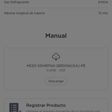
Gas Refrigerante
R410A
Máxima longitud de tubería
75 mts
Manual
MCD1-55HRFNX-QRD0W(GA)-PE
11.0MB – PDF
Descargar
Registrar Producto
Obtener el máximo provecho de su producto por