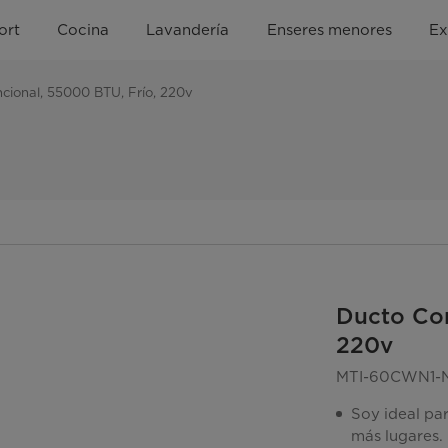
ort
Cocina
Lavandería
Enseres menores
Ex
cional, 55000 BTU, Frío, 220v
Ducto Con
220v
MTI-60CWN1-
Soy ideal par
más lugares.