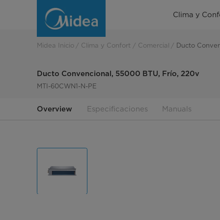
Ducto
Clima y Conf
Convencional,
55000
Midea Inicio
Clima y Confort
Comercial
Ducto Conven
BTU,
Ducto Convencional, 55000 BTU, Frío, 220v
Frío,
MTI-60CWN1-N-PE
220v
Overview
Especificaciones
Manuals