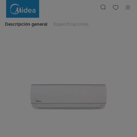
Minisplit
Forest
Plus
Save
On/Off
SEER
Descripción general
Especificaciones
11.5,
12000
BTU,
Frío,
220v