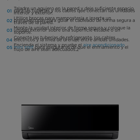
Taladre un agujero en la pared y deje suficiente espacio
para las tuberías y los cables que conectan las unidades
interior y exterior.
Utilice brocas para mampostería e inserte un
prensaestopas para guiar el cableado de forma segura a
través de la pared.
Monte la unidad interior de forma segura y coloque la
unidad exterior sobre una superficie estable o un
soporte.
Conecte las tuberías de refrigerante, los cables
eléctricos y la línea de drenaje entre ambas unidades.
Encienda el sistema y pruebe el
aire acondicionado
mini split
para asegurarse de que el enfriamiento y el
flujo de aire sean adecuados.2