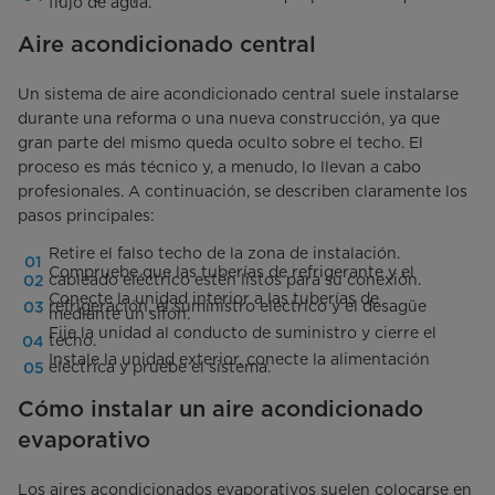
flujo de agua.
Aire acondicionado central
Un sistema de aire acondicionado central suele instalarse
durante una reforma o una nueva construcción, ya que
gran parte del mismo queda oculto sobre el techo. El
proceso es más técnico y, a menudo, lo llevan a cabo
profesionales. A continuación, se describen claramente los
pasos principales:
Retire el falso techo de la zona de instalación.
Compruebe que las tuberías de refrigerante y el
cableado eléctrico estén listos para su conexión.
Conecte la unidad interior a las tuberías de
refrigeración, el suministro eléctrico y el desagüe
mediante un sifón.
Fije la unidad al conducto de suministro y cierre el
techo.
Instale la unidad exterior, conecte la alimentación
eléctrica y pruebe el sistema.
Cómo instalar un aire acondicionado
evaporativo
Los aires acondicionados evaporativos suelen colocarse en