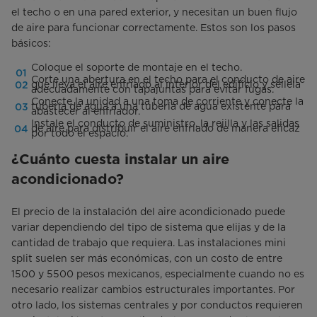
el techo o en una pared exterior, y necesitan un buen flujo
de aire para funcionar correctamente. Estos son los pasos
básicos:
Coloque el soporte de montaje en el techo.
Corte una abertura en el techo para el conducto de aire
que lleva el aire enfriado al interior del edificio y séllela
adecuadamente con tapajuntas para evitar fugas.
Conecte la unidad a una toma de corriente y conecte la
tubería de agua a una tubería de agua existente para
abastecer al enfriador.
Instale el conducto de suministro, la rejilla y las salidas
de aire para distribuir el aire enfriado de manera eficaz
por todo el espacio.
¿Cuánto cuesta instalar un aire
acondicionado?
El precio de la instalación del aire acondicionado puede
variar dependiendo del tipo de sistema que elijas y de la
cantidad de trabajo que requiera. Las instalaciones mini
split suelen ser más económicas, con un costo de entre
1500 y 5500 pesos mexicanos, especialmente cuando no es
necesario realizar cambios estructurales importantes. Por
otro lado, los sistemas centrales y por conductos requieren