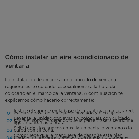
Cómo instalar un aire acondicionado de
ventana
La instalación de un aire acondicionado de ventana
requiere cierto cuidado, especialmente a la hora de
colocarlo en el marco de la ventana. A continuación te
explicamos cómo hacerlo correctamente:
Instale el soporte en la base de la ventana o en la pared,
asegurándose de que quede nivelado y bien fijado.
Levante la unidad con ayuda y colóquela con cuidado
sobre el soporte, dejando que la parte trasera se incline
ligeramente hacia fuera.
Selle todos los huecos entre la unidad y la ventana o la
pared con silicona.
Compruebe que la manguera de desagüe esté bien
fijada y no presente dobleces que puedan bloquear el