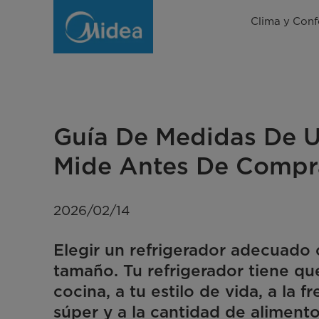
Medidas
Clima y Conf
de
un
Refrigerador:
Guía
Guía De Medidas De U
Completa
Mide Antes De Compr
para
Elegir
2026/02/14
el
Elegir un refrigerador adecuado 
Tamaño
tamaño. Tu refrigerador tiene que
Ideal
cocina, a tu estilo de vida, a la 
súper y a la cantidad de aliment