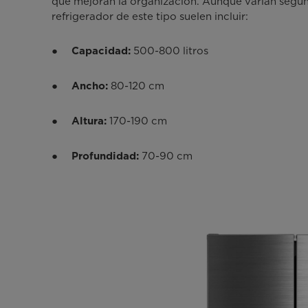
que mejoran la organización. Aunque varían según
refrigerador de este tipo suelen incluir:
●
500-800 litros
Capacidad:
●
80-120 cm
Ancho:
●
170-190 cm
Altura:
●
70-90 cm
Profundidad: