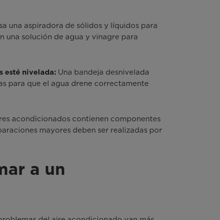
a una aspiradora de sólidos y líquidos para
on una solución de agua y vinagre para
Una bandeja desnivelada
 esté nivelada:
zas para que el agua drene correctamente
ires acondicionados contienen componentes
reparaciones mayores deben ser realizadas por
mar a un
 problemas del aire acondicionado van más