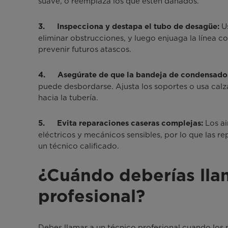
suave, o reemplaza los que estén dañados.
Us
3. Inspecciona y destapa el tubo de desagüe:
eliminar obstrucciones, y luego enjuaga la línea c
prevenir futuros atascos.
4. Asegúrate de que la bandeja de condensados
puede desbordarse. Ajusta los soportes o usa cal
hacia la tubería.
Los a
5. Evita reparaciones caseras complejas:
eléctricos y mecánicos sensibles, por lo que las 
un técnico calificado.
¿Cuándo deberías lla
profesional?
Debes llamar a un técnico profesional cuando los