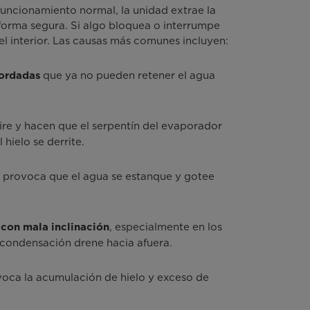
uncionamiento normal, la unidad extrae la
forma segura. Si algo bloquea o interrumpe
l interior. Las causas más comunes incluyen:
que ya no pueden retener el agua
bordadas
 aire y hacen que el serpentín del evaporador
ielo se derrite.
e provoca que el agua se estanque y gotee
, especialmente en los
 con mala inclinación
a condensación drene hacia afuera.
ovoca la acumulación de hielo y exceso de