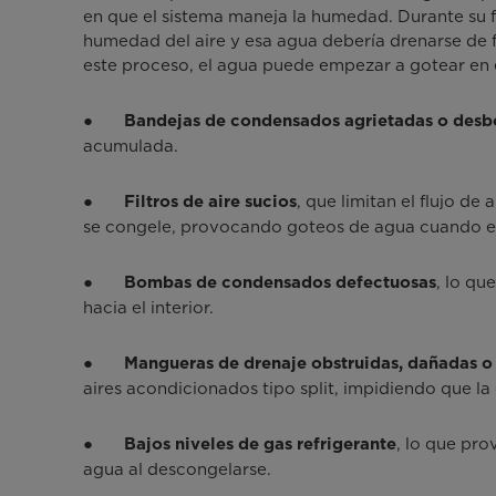
en que el sistema maneja la humedad. Durante su f
humedad del aire y esa agua debería drenarse de 
este proceso, el agua puede empezar a gotear en e
●
Bandejas de condensados agrietadas o des
acumulada.
●
, que limitan el flujo de
Filtros de aire sucios
se congele, provocando goteos de agua cuando el h
●
, lo qu
Bombas de condensados defectuosas
hacia el interior.
●
Mangueras de drenaje obstruidas, dañadas o
aires acondicionados tipo split, impidiendo que l
●
, lo que pr
Bajos niveles de gas refrigerante
agua al descongelarse.