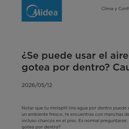
¿Se
Clima y Conf
puede
usar
el
aire
¿Se puede usar el air
acondicionado
gotea por dentro? Cau
si
gotea
2026/05/12
por
dentro?
Notar que tu minisplit tira agua por dentro puede 
Te
un ambiente fresco, te encuentras con manchas d
incluso charcos en el piso. Es normal preguntarse:
lo
gotea por dentro?