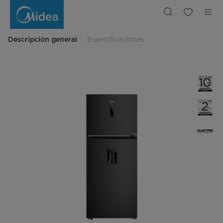
Refrigerador
2Pts
No
Frost
Inverter
409L
Descripción general
Especificaciones
Inox
Black