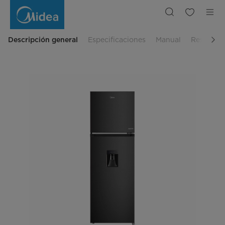
Refrigeradora
2Pts
No
Frost
Inverter
363Lts
Descripción general
Especificaciones
Manual
Reseñas
Inox
Black