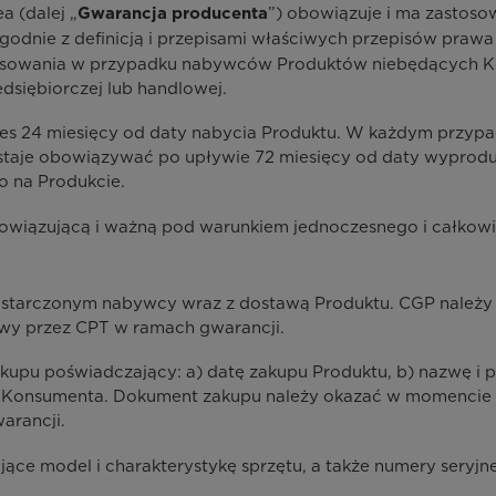
a (dalej „
”) obowiązuje i ma zastos
Gwarancja producenta
dnie z definicją i przepisami właściwych przepisów prawa p
stosowania w przypadku nabywców Produktów niebędących K
dsiębiorczej lub handlowej.
es 24 miesięcy od daty nabycia Produktu. W każdym przypad
staje obowiązywać po upływie 72 miesięcy od daty wyprodu
 na Produkcie.
owiązującą i ważną pod warunkiem jednoczesnego i całkowi
ostarczonym nabywcy wraz z dostawą Produktu. CGP należy
wy przez CPT w ramach gwarancji.
pu poświadczający: a) datę zakupu Produktu, b) nazwę i pr
s Konsumenta. Dokument zakupu należy okazać w momencie s
arancji.
ące model i charakterystykę sprzętu, a także numery seryjne 