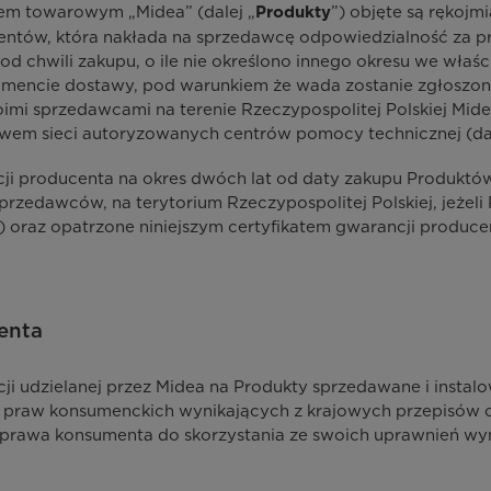
iem towarowym „Midea” (dalej „
”) objęte są rękoj
Produkty
mentów, która nakłada na sprzedawcę odpowiedzialność za
 od chwili zakupu, o ile nie określono innego okresu we wł
momencie dostawy, pod warunkiem że wada zostanie zgłoszo
imi sprzedawcami na terenie Rzeczypospolitej Polskiej Mid
twem sieci autoryzowanych centrów pomocy technicznej (dal
ji producenta na okres dwóch lat od daty zakupu Produktó
zedawców, na terytorium Rzeczypospolitej Polskiej, jeżeli 
) oraz opatrzone niniejszym certyfikatem gwarancji producen
enta
ji udzielanej przez Midea na Produkty sprzedawane i instal
ją praw konsumenckich wynikających z krajowych przepisów
ją prawa konsumenta do skorzystania ze swoich uprawnień wy