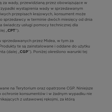
mią za wady, przewidzianą przez obowiązujące w
 przypadki wystąpienia wady w sprzedawanym
aściwych przepisach krajowych, konsument może
no sprzedawcy w terminie dwóch miesięcy od dnia
ea świadczy usługi pomocy technicznej dla
ej „
”).
CPT
w sprzedawanych przez Midea, w tym za
Produkty te są zainstalowane i oddane do użytku
ta (dalej „
”). Poniżej określono warunki tej
CGP
owane na Terytorium oraz opatrzone CGP. Niniejsze
 o ochronie konsumentów i w żadnym wypadku nie
nikających z ustawowej rękojmi, za którą