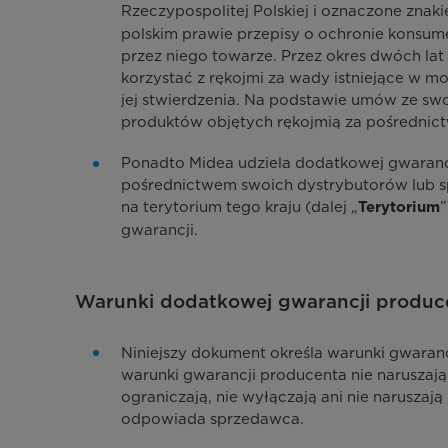
Rzeczypospolitej Polskiej i oznaczone znak
polskim prawie przepisy o ochronie konsu
przez niego towarze. Przez okres dwóch lat
korzystać z rękojmi za wady istniejące w 
jej stwierdzenia. Na podstawie umów ze swo
produktów objętych rękojmią za pośrednic
Ponadto Midea udziela dodatkowej gwaranc
pośrednictwem swoich dystrybutorów lub spr
na terytorium tego kraju (dalej „
”
Terytorium
gwarancji.
Warunki dodatkowej gwarancji produc
Niniejszy dokument określa warunki gwaranc
warunki gwarancji producenta nie narusza
ograniczają, nie wyłączają ani nie narusza
odpowiada sprzedawca.