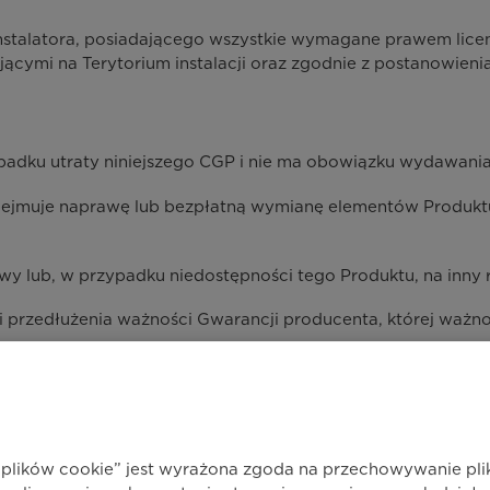
nstalatora, posiadającego wszystkie wymagane prawem licenc
cymi na Terytorium instalacji oraz zgodnie z postanowieniam
padku utraty niniejszego CGP i nie ma obowiązku wydawania
obejmuje naprawę lub bezpłatną wymianę elementów Produk
wy lub, w przypadku niedostępności tego Produktu, na inny
przedłużenia ważności Gwarancji producenta, której ważnoś
idea za pośrednictwem sieci autoryzowanych CPT.
 jest od potwierdzenia istnienia wad w elementach Produk
h plików cookie” jest wyrażona zgoda na przechowywanie pl
elkie koszty części zamiennych oraz robocizny potrzebnej 