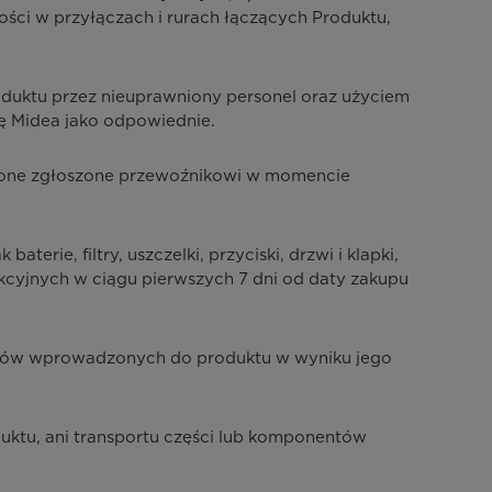
ści w przyłączach i rurach łączących Produktu,
duktu przez nieuprawniony personel oraz użyciem
mę Midea jako odpowiednie.
ały one zgłoszone przewoźnikowi w momencie
rie, filtry, uszczelki, przyciski, drzwi i klapki,
ukcyjnych w ciągu pierwszych 7 dni od daty zakupu
iotów wprowadzonych do produktu w wyniku jego
uktu, ani transportu części lub komponentów