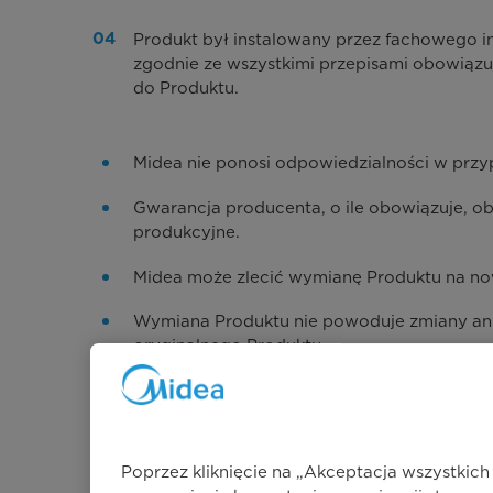
Produkt był instalowany przez fachowego i
zgodnie ze wszystkimi przepisami obowiązują
do Produktu.
Midea nie ponosi odpowiedzialności w przy
Gwarancja producenta, o ile obowiązuje, 
produkcyjne.
Midea może zlecić wymianę Produktu na no
Wymiana Produktu nie powoduje zmiany ani 
oryginalnego Produktu.
Usługi gwarancyjne świadczone są przez M
Ważność Gwarancji producenta uzależniona
Poprzez kliknięcie na „Akceptacja wszystkic
Po wygaśnięciu gwarancji klient ponosi wsz