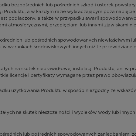
dku bezpośrednich lub pośrednich szkód i usterek powstałyc
ugi Produktu, a w każdym razie wykraczającym poza napięci
kt jest podłączony, a także w przypadku awarii spowodowa
mi atmosferycznymi, przepięciami lub innymi zjawiskami ni
pośrednich lub pośrednich spowodowanych niewłaściwym lu
tu w warunkach środowiskowych innych niż te przewidziane 
ych na skutek nieprawidłowej instalacji Produktu, ani w pr
kie licencje i certyfikaty wymagane przez prawo obowiązuj
adku użytkowania Produktu w sposób niezgodny ze wskazówk
tałych na skutek nieszczelności i wycieków wody lub innyc
pośrednich lub pośrednich spowodowanych zaniedbaniem, z