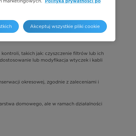
łań marketingowych.
Polityka prywatności po
tkich
Akceptuj wszystkie pliki cookie
roli, takich jak: czyszczenie filtrów lub ich
dostosowanie lub modyfikacja wtyczek i kabli
serwacji okresowej, zgodnie z zaleceniami i
arstwa domowego, ale w ramach działalności