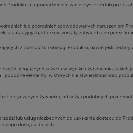
ch Produktu, nagromadzeniem zanieczyszczeń lub pozostało
pośrednich lub pośrednich spowodowanych naruszeniem Pro
ksploatacyjnych, które nie zostały zatwierdzone przez fir
ających z transportu i obsługi Produktu, nawet jeśli zost
ści ulegających zużyciu w wyniku użytkowania, takich jak bate
ria i podobne elementy, w których nie stwierdzono wad prod
 strat dotyczących żywności, odzieży i podobnych przedm
rzędzi lub usług niezbędnych do uzyskania dostępu do Prod
dnionego dostępu do nich.