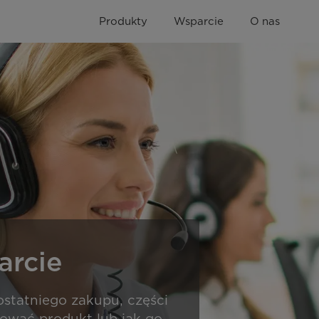
Produkty
Wsparcie
O nas
rcie
statniego zakupu, części
lować produkt lub jak go