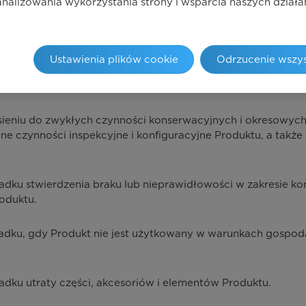
 analizowania wykorzystania strony i wsparcia naszych dzia
ji producenta:
Ustawienia plików cookie
Odrzucenie wszys
wiązuje między innymi w następujących przypadkach:
niu do zwykłych czynności konserwacyjnych i okresowych kont
e czynności inspekcyjne i konfiguracyjne Produktu, a także 
ku stwierdzenia braku lub nieprawidłowości w zakresie kon
oduktu.
adku, gdy Produkt nie jest użytkowany w warunkach gospod
dku utraty części, akcesoriów i elementów Produktu.