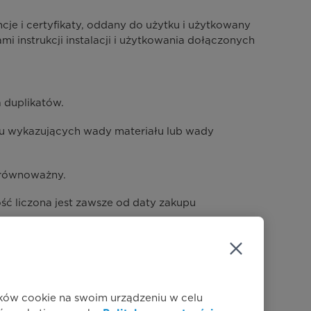
je i certyfikaty, oddany do użytku i użytkowany
i instrukcji instalacji i użytkowania dołączonych
 duplikatów.
tu wykazujących wady materiału lub wady
 równoważny.
ć liczona jest zawsze od daty zakupu
tu, dokonanego przez autoryzowany CPT.
ików cookie na swoim urządzeniu w celu
do naprawy Produktu.