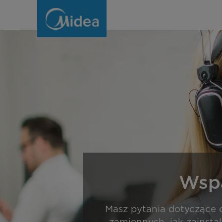
Wsparcie
Wspa
Masz pytania dotyczące o
zamiennych, jak zainsta