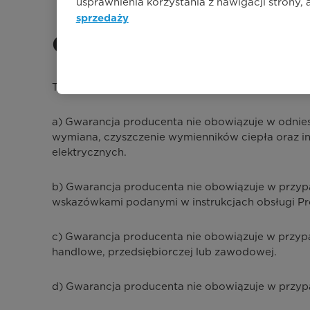
usprawnienia korzystania z nawigacji strony,
sprzedaży
Ograniczenia Gwaranc
Tytułem przykładu Gwarancja producenta nie obo
a) Gwarancja producenta nie obowiązuje w odniesie
wymiana, czyszczenie wymienników ciepła oraz inn
elektrycznych.
b) Gwarancja producenta nie obowiązuje w przypad
wskazówkami podanymi w instrukcjach obsługi Pr
c) Gwarancja producenta nie obowiązuje w przyp
handlowe, przedsiębiorczej lub zawodowej.
d) Gwarancja producenta nie obowiązuje w przypa