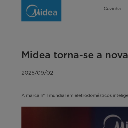
Midea
Cozinha
torna-
se
a
nova
Midea torna-se a nova
Parceira
Principal
2025/09/02
do
FC
A marca n° 1 mundial em eletrodomésticos inteli
Barcelona