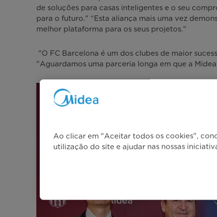
de soluções para casas inteligentes e o seu comp
para o futuro." “Esta aliança mais uma vez dem
melhor plataforma para os seus projetos."
"O FC Barcelona é um dos clubes de maior sucess
"Aguardamos uma parceria longa em que a Midea 
Ao clicar em "Aceitar todos os cookies", con
utilização do site e ajudar nas nossas iniciati