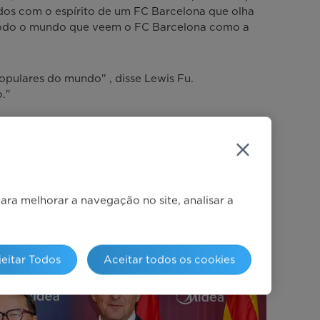
dos com o espírito de um FC Barcelona que olha
 todo o mundo que veem o FC Barcelona como a
pulares do mundo" , disse Lewis Fu.
."
ra melhorar a navegação no site, analisar a
jeitar Todos
Aceitar todos os cookies