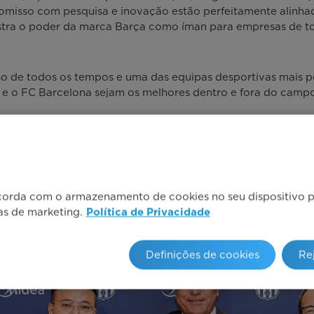
romisso com pesquisa e inovação estão perfeitamente alinha
onstra o poder da marca Barça como íman para empresas de
o de todos os tempos e uma das equipas desportivas mais po
e o FC Barcelona sejam os melhores dentro e fora do campo
corda com o armazenamento de cookies no seu dispositivo pa
vas de marketing.
Política de Privacidade
Definições de cookies
Re