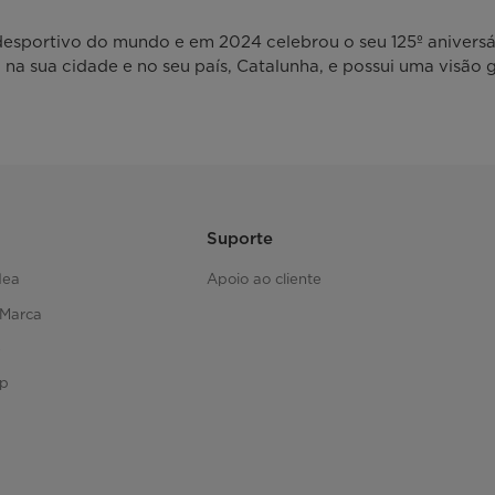
desportivo do mundo e em 2024 celebrou o seu 125º aniversá
 sua cidade e no seu país, Catalunha, e possui uma visão glo
Suporte
dea
Apoio ao cliente
 Marca
e
up