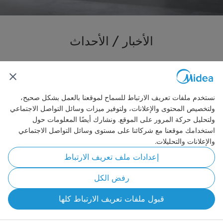
الأخبار / الأحداث
نستخدم ملفات تعريف الارتباط للسماح لموقعنا بالعمل بشكل صحيح،
ولتخصيص المحتوى والإعلانات، ولتوفير ميزات وسائل التواصل الاجتماعي
ولتحليل حركة المرور على الموقع. ونشارك أيضًا المعلومات حول
استخدامك موقعنا مع شركائنا على مستوى وسائل التواصل الاجتماعي
والإعلانات والتحليلات.
إعدادات ملف تعريف الارتباط
رفض الكل
قبول ملفات تعريف الارتباط كلها
ميديا تصبح رسميًا الشريك الرئيسي لنادي
ميديا تصبح رسميًا الشريك الرئيسي لنادي
ميديا تعرض شعار "أتقن منزلك" في معرض
شركة Midea الراعي الرسمي الجديد لنادي
شركة Midea الراعي الرسمي الجديد لنادي
برشلونة
برشلونة
برشلونة
برشلونة
IFA 2025