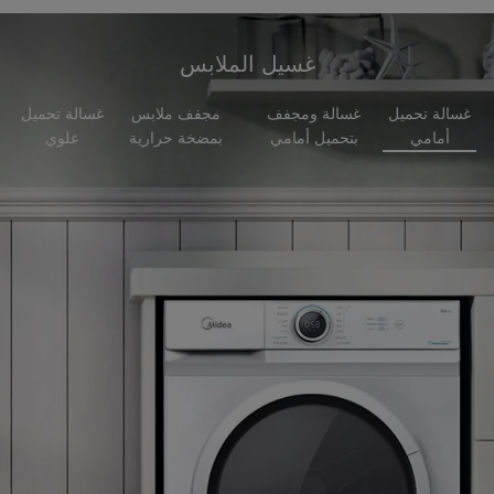
غسيل الملابس
غسالة تحميل
غسالة ومجفف
مجفف ملابس
غسالة تحميل
أمامي
بتحميل أمامي
بمضخة حرارية
علوي