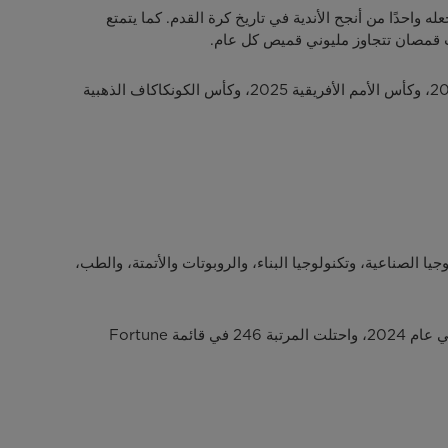
في الدوري الإسباني و5 ألقاب في دوري أبطال أوروبا، مما يجعله واحدًا من أنجح الأندية في تاريخ كرة القدم. كما يتمتع
وينضم نادي برشلونة إلى قائمة متنامية من الرعايات الرياضية لشركة Midea، والتي تشمل أيضًا بطولات دولية كبرى مثل كأس آسيا 2027، وكأس الأمم الأفريقية 2025، وكأس الكونكاكاف الذهبية
 الذكية ضمن Midea Group والتي تشمل أيضًا قطاعات التكنولوجيا الصناعية، وتكنولوجيا البناء، والروبوتات والأتمتة، والطب،
تأسست Midea Group في عام 1968، وتوظف اليوم أكثر من 190,000 شخص حول العالم، وحققت إيرادات بلغت 57.5 مليار دولار في عام 2024، واحتلت المرتبة 246 في قائمة Fortune