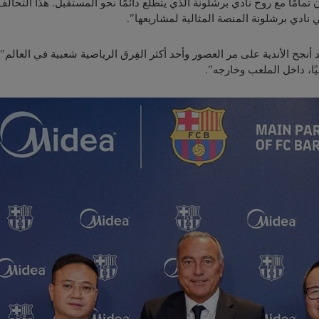
ن تمامًا مع روح نادي برشلونة الذي يتطلع دائمًا نحو المستقبل. هذا التحال
نادي برشلونة المنصة المثالية لمشاريعها".
ئلًا: "يُعد نادي برشلونة أحد أنجح الأندية على مر العصور وأحد أكثر الفِرق الرياضية شعبية 