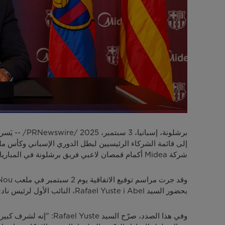
شركة Midea أكمام قمصان لاعبي فريق برشلونة في المباريات وخلال التدريبات، بالإضافة إلى حضور إعلاني واسع النطاق للعلامة التجارية خلال مباريات الفريق على أرضه في الدوري الإسباني.
بحضور السيد Rafael Yuste i Abel، النائب الأول لرئيس نادي برشلونة.