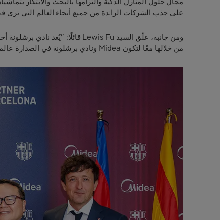
مجال حلول المنازل الذكية والتزامها بالبحث والابتكار يتماشيا
على جذب الشركات الرائدة من جميع أنحاء العالم التي ترى في 
ومن جانبه، علّق السيد Lewis Fu قا
من خلالها معًا لتكون Midea ونادي برشلونة في الصدارة عالميًا، داخل الملعب وخارجه".