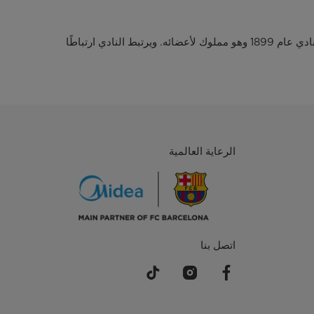
يُعتبر نادي برشلونة لكرة القدم أعظم نادٍ متعدد الرياضات في العالم، وقد احتفل في عام 2024 بمرور 125 عامًا على تأسيسه. تأسس النادي عام 1899 وهو مملوك لأعضائه. ويرتبط النادي ارتباطًا
الرعاية العالمية
اتصل بنا