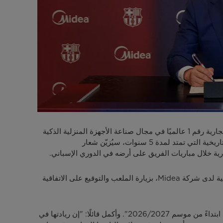
برشلونة، إسبانيا، 3 سبتمبر، 2025 /PRNewswire/ -- يَسر شركة Midea ونادي برشلونة لكرة القدم أن يعلنان عن انضمام العلامة التجارية رقم 1 عالميًا في مجال صناعة الأجهزة المنزلية الذكية
إلى قائمة الشركاء الرئيسيين لبطل الدوري الإسباني وكأس ملك إسبانيا، وذلك اعتبارًا من موسم 2026/2027. بموجب هذه الشراكة التاريخية التي تمتد لمدة 5 سنوات، سيُزيّن شعار
وقد جرت مراسم توقيع الاتفاقية يوم 2 سبتمبر في ملعب Spotify Camp Nou، حيث قام السيد Lewis Fu، رئيس قطاع الأعمال الدولية لدى شركة Midea، بزيارة الملعب والتوقيع على الاتفاقية
وفي هذا الصدد، صرّح السيد Rafael Yuste: "إنه لشرف كبير لنادي برشلونة أن يرحب بانضمام شركة Midea إلى عائلة البارسا الكبيرة ابتداءً من موسم 2026/2027". وأكمل قائلًا: "إن ريادتها في