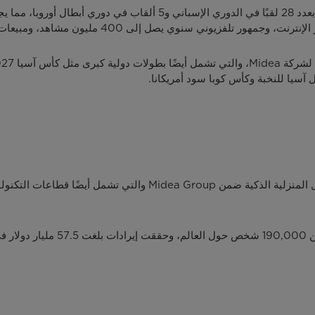
يُذكر أن نادي برشلونة يمتلك سجلًا حافلًا بالإنجازات، حيث فاز بعدد 28 لقبًا 
Midea هي علامة تجارية للأجهزة المنزلية تابعة لقطاع الأعمال المنزلية