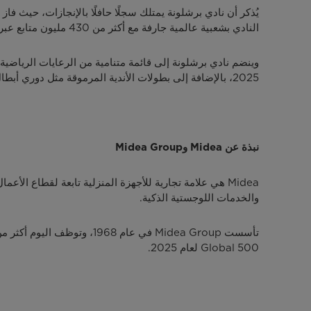
النادي بشعبية عالمية جارفة مع أكثر من 430 مليون متابع عبر الإنترنت، وجمهور تلفزيوني سنوي يصل إلى 400 مليون مشاهد، ومبيعات قمصان تتجاوز مليوني قميص كل عام.
2025، بالإضافة إلى بطولات الأندية المرموقة مثل دوري أبطال آسيا للنخبة وكأس كوبا سود أمريكانا.
نبذة عن
Midea
وMidea Group
والخدمات اللوجستية الذكية.
Global 500 لعام 2025.