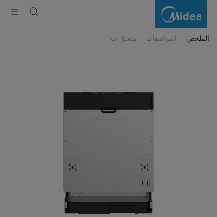
Midea
Built-
in
Smart
Dishwasher
14
الملخص
المواصفات
متعلق ب
Place
Setting
with
Dual
Zone
Wash