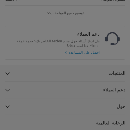
برنامج الغسيل السريع
نعم
توسيع جميع المواصفات
أبعاد المنتج (العرض× العمق× الارتفاع)
598*600*845
دعم العملاء
أبعاد العبوة (العرض× العمق× الارتفاع)
645*645*890
هل لديك أسئلة حول منتج Midea الخاص بك؟ خدمة عملاء
Midea هنا لمساعدتك!
الوزن الصافي (كجم)
39.5
احصل على المساعدة
الوزن الإجمالي (كجم)
46
المنتجات
السعة (سعة الأفراد)
14
قفل الأطفال
نعم
دعم العملاء
التصميم الداخلي
حوض من الفولاذ المقاوم للصدأ
حول
مستوى الطاقة
220 فولت - 240 فولت
الرعاية العالمية
التردد
50 هيرتز