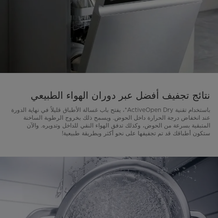
نتائج تجفيف أفضل عبر دوران الهواء الطبيعي
باستخدام تقنية ActiveOpen Dry*، يفتح باب غسالة الأطباق قليلاً في نهاية الدورة
عند انخفاض درجة الحرارة داخل الحوض. ويسمح ذلك بخروج الرطوبة الساخنة
المتبقية بسرعة من الحوض، وكذلك تدفق الهواء النقي للداخل وتدويره. والآن
ستكون أطباقك قد تم تجفيفها على نحو أكثر وبطريقة طبيعية!