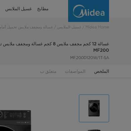
MF200
مطابخ
غسيل الملابس
dryer
12kg
Midea Home
غسيل الملابس
غسالة ومجفف ملابس تحميل أمام
غسالة 12 كجم مجفف ملابس 8 كجم غسالة و
MF200
MF200D120W/1T-SA
الملخص
المواصفات
متعلق ب