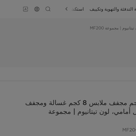
 التدفئة والتهوية وتكييف
استكشاف
الدعم
غسالة 12 كجم مجفف ملابس 8 كجم غسالة ومجفف
أمامي، لون تيتانيوم | مجموعة
MF20