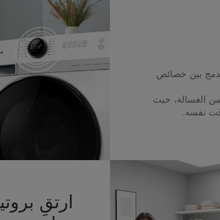
يدمج بين خصائص
من الغسالة، حيث
قت نفسه.
ارتقِ بروت