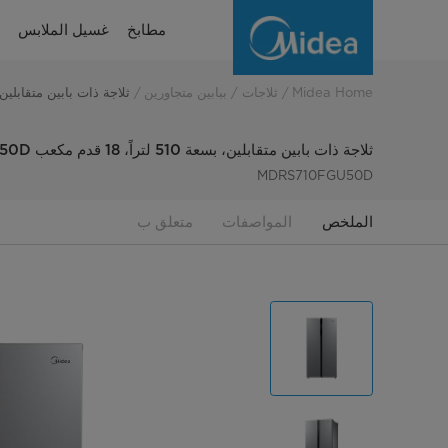
ثلاجة
مطابخ
غسيل الملابس
ببابين
متجاورين،
Midea Home
ثلاجات
ببابين متجاورين
ثلاجة ذات بابين متقابلين، بسعة 510 لتراً، 18 قدم مك
صافي
ثلاجة ذات بابين متقابلين، بسعة 510 لتراً، 18 قدم مكعب MDRS710FGU50D
السعة
MDRS710FGU50D
510
الملخص
المواصفات
متعلق ب
لترات،
18
قدماً
مكعبة
MDRS710FGU50D