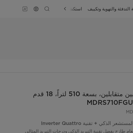
 التدفئة والتهوية وتكييف
استكشاف
الدعم
ثلاجة ذات بابين متقابلين، بسعة 510 لتراً، 18 قدم
MD
شعر الذكي + تقنية Inverter Quattro
 طازج بفضل تقنية التبريد الذكي ودرجات التبريد المثالي