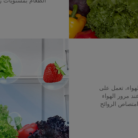
الطعام بمستويات ر
هواء، تعمل على
ند مرور الهواء
 امتصاص الروائح