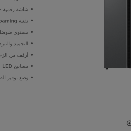
شاشة رقمية خ
تقنية Ultra-thin Foaming
مستوى ضوضاء منخفض
التجميد والتبر
أرفف من الزج
مصابيح LED
وضع توفير الط