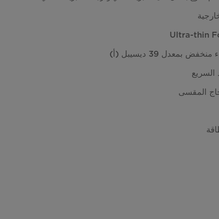
ارجية
 بمعدل 39 ديسيبل (أ)
د السريع
اج المقسى
اقة