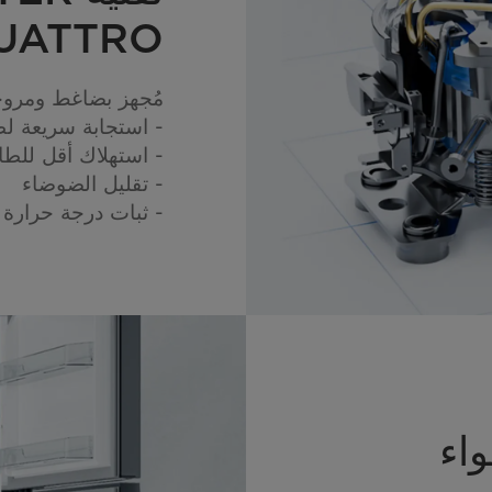
UATTRO
مُجهز بضاغط ومروحة
- استجابة سريعة لطل
- استهلاك أقل للطا
- تقليل الضوضاء
- ثبات درجة حرارة 
واء