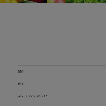
510
18.0
897*761*1765 ملم