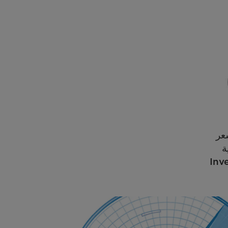
عر
ة
Inv