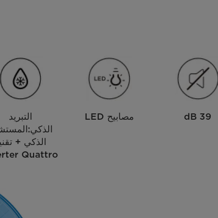
39 dB
مصابيح LED
التبريد
الذكي:المستش
الذكي + تقني
erter Quattro