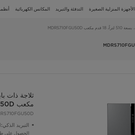
الأجهزة المنزلية الصغيرة
التدفئة والتبريد
المكانس الكهربائية
أنظمة
عب MDRS710FGU50D
مكعب MDRS710FGU50D
RS710FGU50D
التبريد الذكي:المست
الحصول على طعام