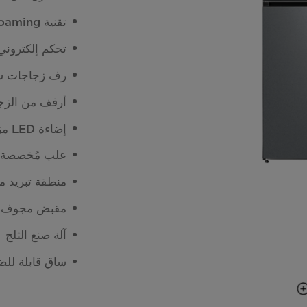
تقنية Ultra-thin Foaming
تحكم إلكتروني
رف زجاجات سعة 2
أرفف من الزجا
إضاءة LED مزدوجة
علب مُخصصة 
منطقة تبريد م
مقبض مجوف م
آلة صنع الثلج
ساق قابلة لل