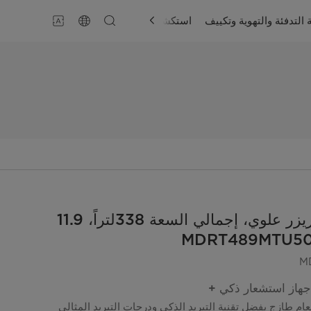
 التدفئة والتهوية وتكييف
استكشاف
الدعم
ثلاجة ذات فريزر علوي، إجمالي السعة 338لتراً، 11.9
M
:جهاز استشعار ذكي +
 طازج بفضل تقنية التبريد الذكي ودرجات التبريد المثالي