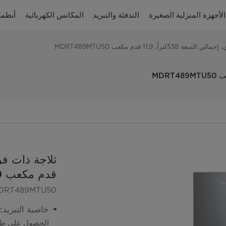
الأجهزة المنزلية الصغيرة
التدفئة والتبريد
المكانس الكهربائية
أنظمة
تراً، 11.9 قدم مكعب MDRT489MTU50
قدم مكعب MDRT489MTU50
DRT489MTU50
خاصية التبريد
الحصول على طعام