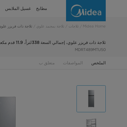
ثلاجة
مطابخ
غسيل الملابس
بمجمد
علوي،
Midea Home
ثلاجات
ثلاجة بمجمد علوي
ثلاجة ذات فريزر علوي، إجمالي السعة 338ل
صافي
ثلاجة ذات فريزر علوي، إجمالي السعة 338لتراً، 11.9 قدم مكعب MDRT489MTU50
السعة
MDRT489MTU50
338
الملخص
المواصفات
متعلق ب
لتراً،
11.9
قدماً
مكعبة