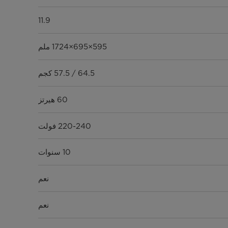
11.9
595×695×1724 ملم
64.5 / 57.5 كجم
60 هيرتز
220-240 فولت
10 سنوات
نعم
نعم