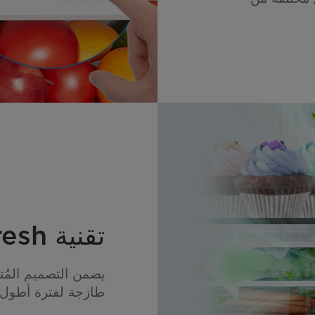
تقنية Active C Fresh
يضمن التصميم المُتد
طازجة لفترة أطول.