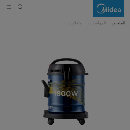
18L/1800W
Drum
vacuum
Cleaner
الملخص
المواصفات
متعلق ب