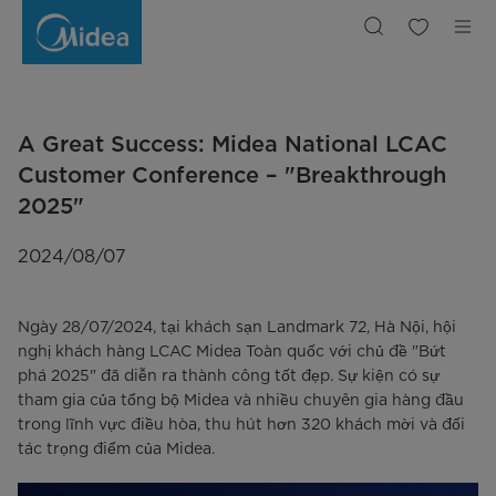
Hội
nghị
khách
hàng
LCAC
Midea
Toàn
quốc
"Bứt
phá
A Great Success: Midea National LCAC
2025"
thành
công
Customer Conference – "Breakthrough
rực
rỡ
2025"
2024/08/07
Ngày 28/07/2024, tại khách sạn Landmark 72, Hà Nội, hội
nghị khách hàng LCAC Midea Toàn quốc với chủ đề "Bứt
phá 2025" đã diễn ra thành công tốt đẹp. Sự kiện có sự
tham gia của tổng bộ Midea và nhiều chuyên gia hàng đầu
trong lĩnh vực điều hòa, thu hút hơn 320 khách mời và đối
tác trọng điểm của Midea.