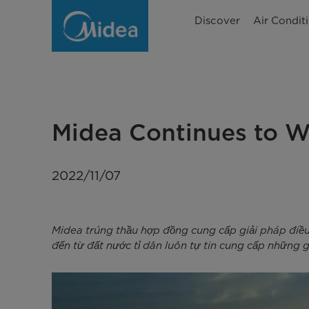
Midea
Discover
Air Condit
tiếp
tục
trúng
thầu
Midea Continues to Wi
dự
án
2022/11/07
sân
bay
Midea trúng thầu hợp đồng cung cấp giải pháp điều
quốc
đến từ đất nước tỉ dân luôn tự tin cung cấp những
tế