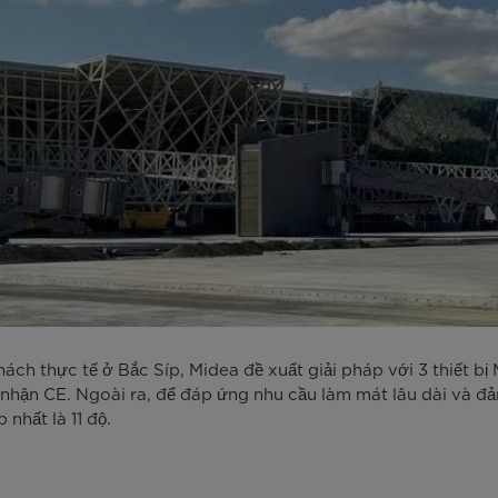
ch thực tế ở Bắc Síp, Midea đề xuất giải pháp với 3 thiết bị M
hận CE. Ngoài ra, để đáp ứng nhu cầu làm mát lâu dài và đả
nhất là 11 độ.