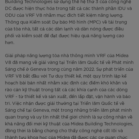
Building Technologies sử dụng thế hệ thứ 3 của công nghệ
DC được hiện thực hóa trong tất cả các thành phần IDU và
ODU của VRF V8 nhằm mục đích tiết kiệm năng lượng.
Thông qua Kiểm soát Dự báo Mô hình (MPC) về tải trọng
của tòa nhà, tất cả các dàn lạnh và dàn nóng được điều
phối và kiểm soát để đạt được hiệu quả năng lượng cao
hơn.
Giải pháp năng lượng tòa nhà thông minh VRF của Midea
V8 đã mang về giải vàng tại Triển lãm Quốc tế về Phát minh
Sáng chế ở Geneva trong cùng năm 2022. Sự phát triển của
VRF V8 bắt đầu với Tư duy thiết kế, một quy trình lập kế
hoạch bài bản nhất nhằm xác định các điểm khó khăn và
rào cản kỹ thuật trong tất cả các khía cạnh của các dòng
VRF - từ thiết kế và sản xuất, đến lắp đặt, vận hành và bảo
trì. Việc nhận được giải thưởng tại Triển lãm Quốc tế về
Sáng chế tại Geneva, một trong những triển lãm phát minh
quan trọng và uy tín nhất thế giới chính là sự công nhận về
khả năng đổi mới kỹ thuật của Midea Building Technologies,
đồng thời là bằng chứng cho thấy công nghệ cốt lõi và
thành tựu khoa học của Midea đã được các cơ quan chức