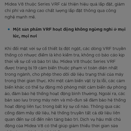
Midea V8 thuộc Series VRF cải thiện hiệu quả lắp đặt, giảm
chi phí và nâng cao chất lượng lắp đặt thông qua công
nghệ mạnh mẽ.
Một sản phẩm VRF hoạt động không ngừng nghỉ ở mọi
lúc, mọi nơi
Khi đối mặt với sự cố thiết bị đột ngột, các dòng VRF truyền
thống có nhược điểm là khó kiểm tra, không có báo cáo kịp
thời về sự cố và bảo trì lâu. Midea V8 thuộc Series VRF
được trang bị 19 cảm biến thuộc phạm vi toàn diện nhất
trong ngành, cho phép theo dõi dữ liệu trạng thái của máy
trong thời gian thực. Khi một cảm biến vật lý bị lỗi, các cảm
biến khác có thể tự động mô phỏng một cảm biến dự phòng
ảo, đảm bảo hệ thống hoạt động bình thường. Ngoài ra, các
bản sao lưu trong máy nén và mô-đun sẽ đảm bảo hệ thống
hoạt động liên tục trong bất kỳ sự cố nào. Thông qua các
cổng đám mây dữ liệu, hệ thống truyền tất cả dữ liệu liên
quan đến sự cố đến nền tảng bảo trì. Dịch vụ hậu mãi chủ
động của Midea V8 có thể giúp giảm thiểu thời gian sửa