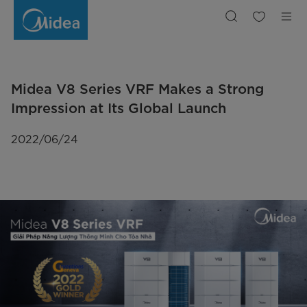
Midea
V8
Series
VRF
gây
ấn
tượng
mạnh
trong
buổi
Midea V8 Series VRF Makes a Strong
ra
mặt
toàn
Impression at Its Global Launch
cầu
2022/06/24