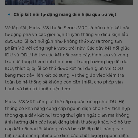
Chíp kết nối tự động mang đến hiệu quả ưu việt
Về lắp đặt, Midea V8 thuộc Series VRF sở hữu chíp kết nối
tự động phá vỡ các giới hạn truyền thống về điều kiện lắp
đặt. Các lỗi kết nối gần như không thể xảy ra trong sản
phẩm V8 với công nghệ vượt trội này. Các dây kết nối giữa
IDU và ODU hỗ trợ các kết nối dạng cây, hình sao và vòng
tròn để tăng thêm tính linh hoạt. Trong trường hợp lỗi do
IDU, thiết bị bị lỗi có thể được kết nối đơn giản với ODU
bằng một dây liên kết bổ sung. Vì thế giúp việc kiểm tra
toàn bộ hệ thống sẽ không còn cần thiết, cho phép vận
hành và bảo trì thuận tiện hơn.
Midea V8 VRF cũng có thể cấp nguồn riêng cho IDU. Hệ
thống có khả năng cung cấp nguồn điện cho EXV tích hợp
thông qua dây kết nối trong thời gian ngắt điện mà không
ảnh hưởng đến các hoạt động bình thường khác. Nó hỗ trợ
cáp kết nối hai lõi không có vỏ bọc để lắp đặt, nâng cao
hiệu suất chống nhiễu để đảm bảo chất lượng nguồn điện.