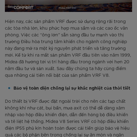
Hiện nay, các sản phẩm VRF được sử dụng rộng rãi trong
các tòa nhà lớn, khu phức hợp mua sắm và các cao ốc văn
phòng. Việc các “ông lớn” sẵn sàng đầu tư mạnh vào thị
trường Điều hòa trung tâm khiến cho ngành công nghiệp
này đang mở ra một kỷ nguyên phát triển và tăng trưởng
mới. Kể từ khi ra mắt sản phẩm VRF đầu tiên vào năm 1999,
Midea đã hướng tới vị trí hàng đầu trong ngành với hơn 20
năm đầu tư và sản xuất. Sau đây chúng ta hãy cùng điểm
qua những cải tiến nổi bật của sản phẩm VRF V8.
Bảo vệ toàn diện chống lại sự khắc nghiệt của thời tiết
Do thiết bị VRF được đặt ngoài trời cho nên các tạp chất
không khí như cát, bụi bẩn, mưa axit có thể dễ dàng xâm
nhập vào hộp điều khiển điện, dẫn đến hỏng bộ điều khiển
và tê liệt hệ thống. Midea V8 Series VRF có hộp điều khiển
điện IP55 phủ kín hoàn toàn được cải tiến giúp bảo vệ hiệu
quả các bộ phận bên trong chống lại sự ăn mòn và ngăn