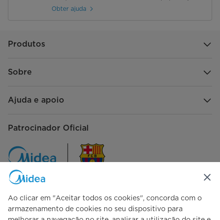
Obter ajuda
Produtos
Sobre
Ajuda e apoio
Patrocinador Oficial
Ao clicar em "Aceitar todos os cookies", concorda com o
Siga-nos
armazenamento de cookies no seu dispositivo para
melhorar a navegação no site, analisar a utilização do site e