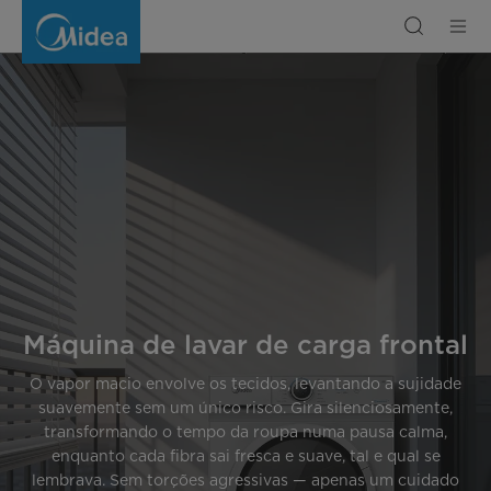
Máquina
de
lavar
de
carga
frontal
Máquina de lavar de carga frontal
O vapor macio envolve os tecidos, levantando a sujidade
suavemente sem um único risco. Gira silenciosamente,
transformando o tempo da roupa numa pausa calma,
enquanto cada fibra sai fresca e suave, tal e qual se
lembrava. Sem torções agressivas — apenas um cuidado