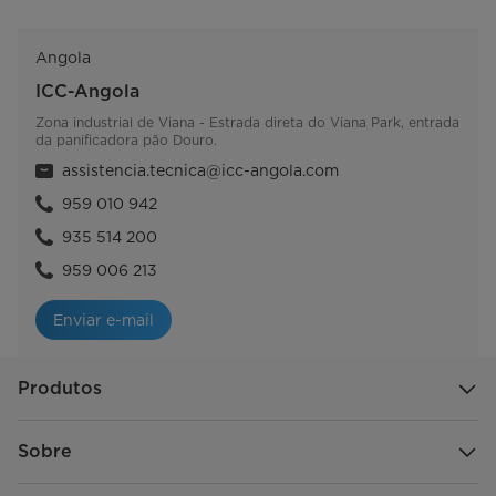
Angola
ICC-Angola
Zona industrial de Viana - Estrada direta do Viana Park, entrada
da panificadora pão Douro.
assistencia.tecnica@icc-angola.com
959 010 942
935 514 200
959 006 213
Enviar e-mail
Produtos
Sobre