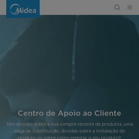
Customer
Support
|
Help
Center
&
Resources
|
Midea
Nigeria
Centro de Apoio ao Cliente
Tem dúvidas sobre a sua compra recente de produtos, uma
peça de substituição, dúvidas sobre a instalação do
produto ou sobre como registar o seu produto?