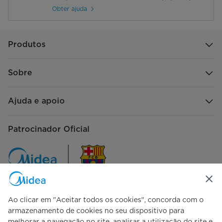
Obter ajuda
Produtos
Sobre
Ajuda e apoio
Patrocinador Oficial
Ao clicar em "Aceitar todos os cookies", concorda com o
Siga-nos
armazenamento de cookies no seu dispositivo para
melhorar a navegação no site, analisar a utilização do site e