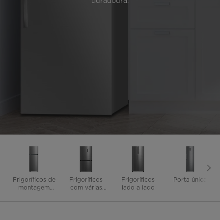
duradoura.
Frigoríficos de
Frigoríficos
Frigoríficos
Porta única
montagem
com várias
lado a lado
superior
portas