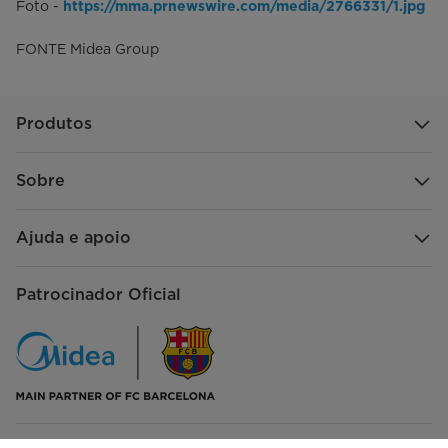
Foto -
https://mma.prnewswire.com/media/2766331/1.jpg
FONTE Midea Group
Produtos
Sobre
Ajuda e apoio
Patrocinador Oficial